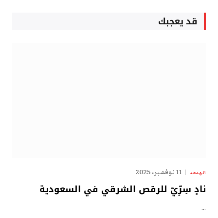
قد يعجبك
11 نوفمبر، 2025
الهدهد
نادٍ سِرِّيّ للرقص الشرقي في السعودية
…