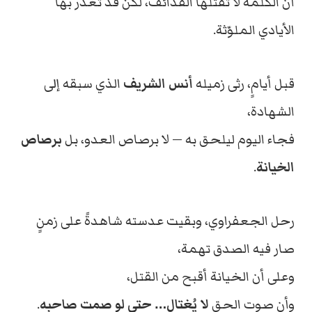
أن الكلمة لا تقتلها القذائف، لكن قد تغدر بها
الأيادي الملوّثة.
قبل أيامٍ، رثى زميله
أنس الشريف
الذي سبقه إلى
الشهادة،
فجاء اليوم ليلحق به — لا برصاص العدو، بل
برصاص
الخيانة
.
رحل الجعفراوي، وبقيت عدسته شاهدةً على زمنٍ
صار فيه الصدق تهمة،
وعلى أن الخيانة أقبح من القتل،
وأن صوت الحق
لا يُغتال… حتى لو صمت صاحبه
.