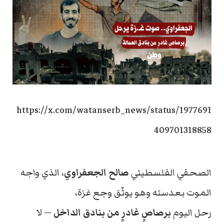
https://x.com/watanserb_news/status/1977691
409701318858
الصحفي الفلسطيني
صالح الجعفراوي
، الذي واجه
الموت بعدسته وهو يوثّق وجع غزة،
رحل اليوم
برصاصٍ غادرٍ من بنادق الداخل
— لا