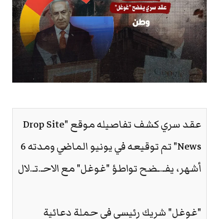
عقد سري كشف تفاصيله موقع "Drop Site
News" تم توقيعه في يونيو الماضي ومدته 6
أشهر، يفـ.ـضح تواطؤ "غوغل" مع الاحـ.تـ.لال
"غوغل" شريك رئيسي في حملة دعائية