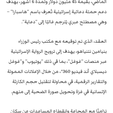
الماضي، بقيمة 45 مليون دولار ولمدة 6 أشهر، بهدف
دعم حملة دعائية إسرائيلية تُعرف باسم “هاسبارا” –
وهي مصطلح عبري يُترجم غالبًا إلى “دعاية”.
العقد، الذي تم توقيعه مع مكتب رئيس الوزراء
بنيامين نتنياهو، يهدف إلى ترويج الرواية الإسرائيلية
عبر منصات “غوغل”، بما في ذلك “يوتيوب” و”غوغل
ديسبلاي آند فيديو 360″، من خلال الإعلانات الممولة
والتقارير الرقمية، في محاولة لتقليل حجم الكارثة
الإنسانية في غزة وتحويل صورة الضحية إلى متهم.
تزامنًا مع المجاعة وانقطاع المساعدات عن سكان