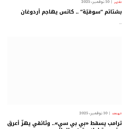
10 نوفمبر، 2025
تقارير
بشتائم “سوقيّة” .. كاتس يهاجم أردوغان
…
10 نوفمبر، 2025
الهدهد
ترامب يسقط «بي بي سي».. وثائقي يهزّ أعرق