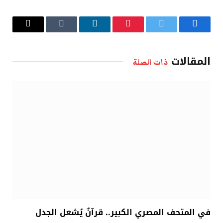
فيسبوك
تويتر
بينتيريست
لينكدإن
Tumblr
البريد
الإلكتروني
المقالات
ذات الصلة
في المتحف المصري الكبير.. قرآنٌ يُشعل الجدل