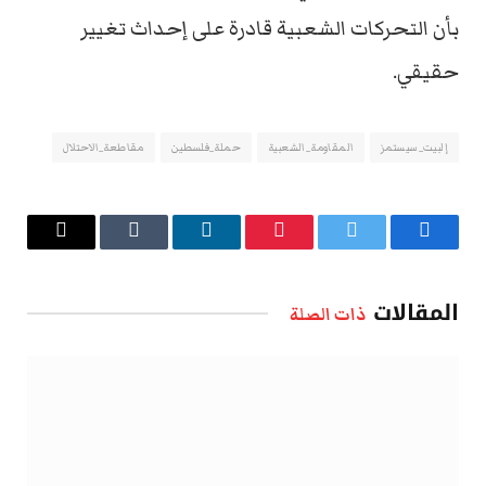
بأن التحركات الشعبية قادرة على إحداث تغيير
حقيقي.
إلبيت_سيستمز
المقاومة_الشعبية
حملة_فلسطين
مقاطعة_الاحتلال
فيسبوك
تويتر
بينتيريست
لينكدإن
Tumblr
البريد
الإلكتروني
المقالات
ذات الصلة