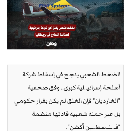
الضغط الشعبي ينجح في إسقاط شركة
أسلحة إسرائيـ.لية كبرى.. وفق صحفية
"الغارديان" فإن الغلق لم يكن بقرار حكومي
بل عبر حملة شعبية قادتها منظمة
"فـ.ـلـ.سط.ـين أكشن".