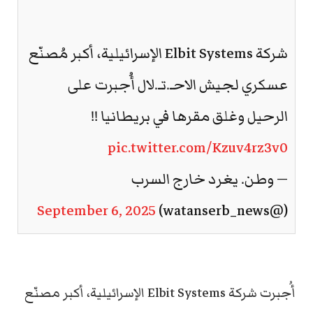
شركة Elbit Systems الإسرائيلية، أكبر مُصنّع
عسكري لجيش الاحـ.تـ.لال أُجبرت على
الرحيل وغلق مقرها في بريطانيا !!
pic.twitter.com/Kzuv4rz3v0
— وطن. يغرد خارج السرب
September 6, 2025
(@watanserb_news)
أُجبرت شركة Elbit Systems الإسرائيلية، أكبر مصنّع