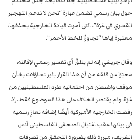
الإسرائيلية الفلسطينية. جاء ذلك بعد جدل محتدم
حول بيان رسمي تضمن عبارة “نحن لا ندعم التهجير
القسري في غزة”، التي أمرت قيادة الخارجية بحذفها،
معتبرة إياها “تجاوزًا للخط الأحمر”.
وقال جريشي إنه لم يتلقَّ أي تفسير رسمي لإقالته،
معبّرًا عن قلقه من أن هذا القرار يثير تساؤلات بشأن
موقف واشنطن من احتمالية طرد الفلسطينيين من
غزة. ولم يقتصر الخلاف على هذا الموضوع فقط، إذ
رفضت الخارجية الأميركية أيضًا إضافة تعازٍ رسمية
في بيانها عقب اغتيال الصحفي الفلسطيني أنس
الشريف، مبررة ذلك بضرورة التحقق من تصرفات