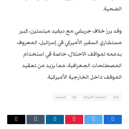
الضحية.
وقد برز خلاف جريشي مع ديفيد ميلستين، كبير
مستشاري السفير الأميركي في إسرائيل، المعروف
بدعمه لمواقف الاحتلال، خاصة في استخدام
المصطلحات الجغرافية، مما يزيد من تعقيد
الموقف داخل الخارجية الأميركية.
إقالة
الخارجية_الأميركية
غزة
فلسطين
فيسبوك
تويتر
بينتيريست
لينكدإن
Tumblr
البريد