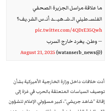
ما علاقة مراسل الجزيرة الصحفي
الفلسـ.طيني الـ.شـ.هيـ.ـد أنـ.س الشر.يف؟
pic.twitter.com/4QDrE35Qwh
— وطن. يغرد خارج السرب
August 21, 2025
(@watanserb_news)
أدت خلافات داخل وزارة الخارجية الأميركية بشأن
توصيف السياسات المتعلقة بالحرب في غزة إلى
إقالة “شاهد جريشي”، كبير مسؤولي الإعلام للشؤون