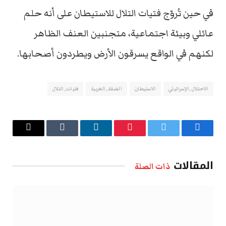
في حين تُروّج فتيات التلال للاستيطان على أنه حلم
عائلي وبيئة اجتماعية، متجنبين العنف الظاهر
لكنهم في الواقع يسرقون الأرض ويطردون أصحابها.
الاحتلال_الإسرائيلي
الاستيطان
الضفة_الغربية
فتيات_التلال
فيسبوك
تويتر
بينتيريست
لينكدإن
Tumblr
البريد
الإلكتروني
المقالات
ذات الصلة