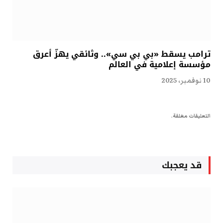
ترامب يسقط «بي بي سي».. وثائقي يهزّ أعرق
مؤسسة إعلامية في العالم
10 نوفمبر، 2025
التعليقات مغلقة.
قد يعجبك