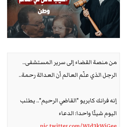
من منصة القضاء إلى سرير المستشفى..
الرجل الذي علّم العالم أن العدالة رحمة..
إنه فرانك كابريو "القاضي الرحيم".. يطلب
اليوم شيئًا واحدا: الدعاء
pic.twitter.com/WId3kWjGee