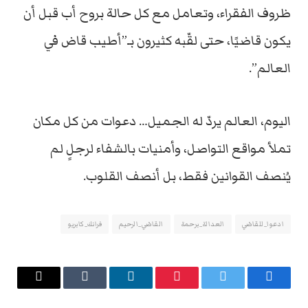
ظروف الفقراء، وتعامل مع كل حالة بروح أب قبل أن
يكون قاضيًا، حتى لقّبه كثيرون بـ”أطيب قاض في
العالم”.
اليوم، العالم يردّ له الجميل… دعوات من كل مكان
تملأ مواقع التواصل، وأمنيات بالشفاء لرجلٍ لم
يُنصف القوانين فقط، بل أنصف القلوب.
ادعوا_للقاضي
العدالة_برحمة
القاضي_الرحيم
فرانك_كابريو
فيسبوك
تويتر
بينتيريست
لينكدإن
Tumblr
البريد