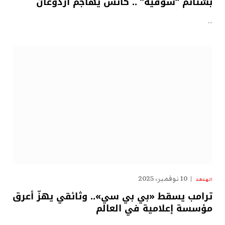
بشتائم “سوقيّة” .. كاتس يهاجم أردوغان
…
10 نوفمبر، 2025
الهدهد
ترامب يسقط «بي بي سي».. وثائقي يهزّ أعرق
مؤسسة إعلامية في العالم