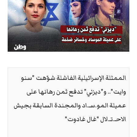
الممثلة الإسرائيلية الفاشلة شوّهت "سنو
وايت".. و"ديزني" تدفع ثمن رهانها على
عميلة المو.سـ.اد والمجندة السابقة بجيش
الاحـ.تـ.لال "غال غادوت"