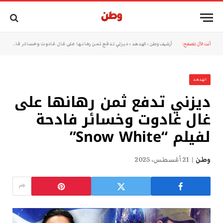
أنت الآن تتصفح:
أرشيف وطن
»
الهدهد
»
ديزني تدفع ثمن رهانها على غال غادوت وخسائر فادحة لفيلم “Snow White”
الهدهد
ديزني تدفع ثمن رهانها على
غال غادوت وخسائر فادحة
لفيلم “Snow White”
وطن
21 أغسطس، 2025