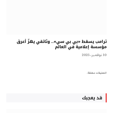
ترامب يسقط «بي بي سي».. وثائقي يهزّ أعرق
مؤسسة إعلامية في العالم
10 نوفمبر، 2025
التعليقات مغلقة.
قد يعجبك