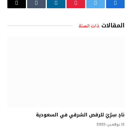
فيسبوك
تويتر
بينتيريست
لينكدإن
Tumblr
البريد
الإلكتروني
المقالات
ذات الصلة
نادٍ سِرِّيّ للرقص الشرقي في السعودية
11 نوفمبر، 2025