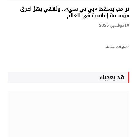
ترامب يسقط «بي بي سي».. وثائقي يهزّ أعرق
مؤسسة إعلامية في العالم
10 نوفمبر، 2025
التعليقات مغلقة.
قد يعجبك