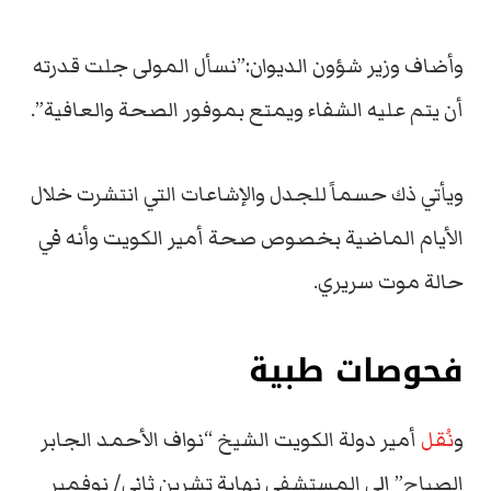
وأضاف وزير شؤون الديوان:”نسأل المولى جلت قدرته
أن يتم عليه الشفاء ويمتع بموفور الصحة والعافية”.
ويأتي ذك حسماً للجدل والإشاعات التي انتشرت خلال
الأيام الماضية بخصوص صحة أمير الكويت وأنه في
حالة موت سريري.
فحوصات طبية
و
نُقل
أمير دولة الكويت الشيخ “نواف الأحمد الجابر
الصباح” إلى المستشفى نهاية تشرين ثاني/ نوفمبر