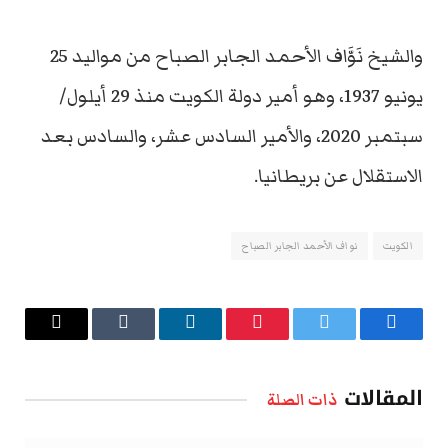
والشيخ نَوَّاف الأحمد الجابر الصباح من مواليد 25
يونيو 1937، وهو أمير دولة الكويت منذ 29 أيلول/
سبتمبر 2020، والأمير السادس عشر، والسادس بعد
الاستقلال عن بريطانيا.
الكويت
نواف الأحمد الجابر الصباح
فيسبوك
تويتر
بينتيريست
لينكدإن
Tumblr
البريد
الإلكتروني
المقالات
ذات الصلة