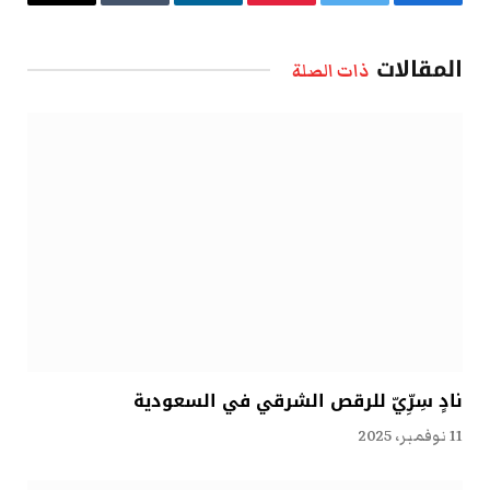
فيسبوك
تويتر
بينتيريست
لينكدإن
Tumblr
البريد
الإلكتروني
المقالات
ذات الصلة
نادٍ سِرِّيّ للرقص الشرقي في السعودية
11 نوفمبر، 2025