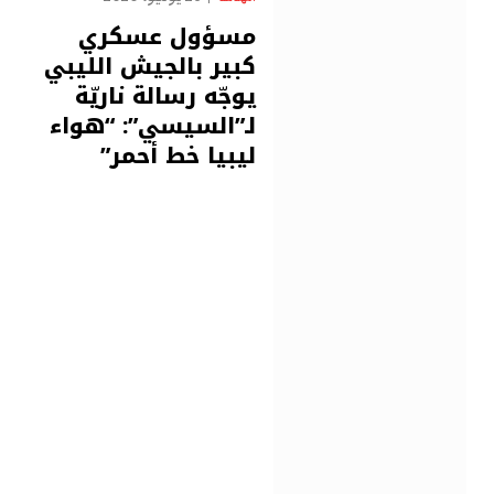
مسؤول عسكري
كبير بالجيش الليبي
يوجّه رسالة ناريّة
لـ”السيسي”: “هواء
ليبيا خط أحمر”