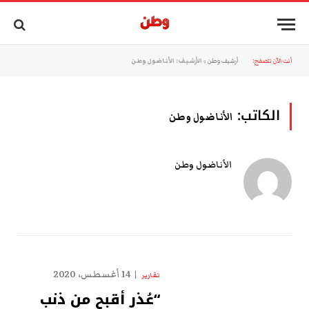
أنت الآن تتصفح:
أرشيف وطن
»
الأرشيف: الأناضول وطن
الكاتب:
الأناضول وطن
الأناضول وطن
14 أغسطس، 2020
تقارير
“عُذر أقبح من ذنب