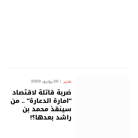
20 يوليو، 2020
تقارير
ضربة قاتلة لاقتصاد
“امارة الدعارة” .. من
سينقذ محمد بن
راشد بعدها؟!