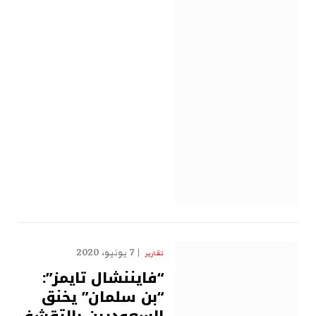
7 يونيو، 2020
تقارير
“فايننشال تايمز”:
“بن سلمان” يخنق