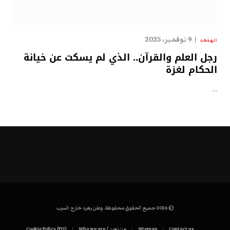
9 نوفمبر، 2025
الهدهد
رجل العلم والقرآن.. الذي لم يسكت عن خيانة
الحكام لغزة
…
© 2026 جميع الحقوق محفوظة. وطن يغرد خارج السرب
Contact us
Sitemap
من نحن / Who we are
Cookie Policy (EU)