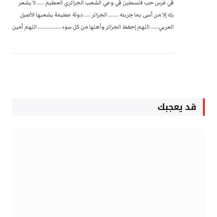
في غرس حب فلسطين في وعي الشعب الجزائري العظيم …… لا يشعر
بك إلا من آسى بما جربته …….. الجزائر ….. دولة عظيمة بشعبها الأصيل
العربي…… اللهم إحفظ الجزائر وأهلها من كل سوء ……………… اللهم آمين
قد يعجبك