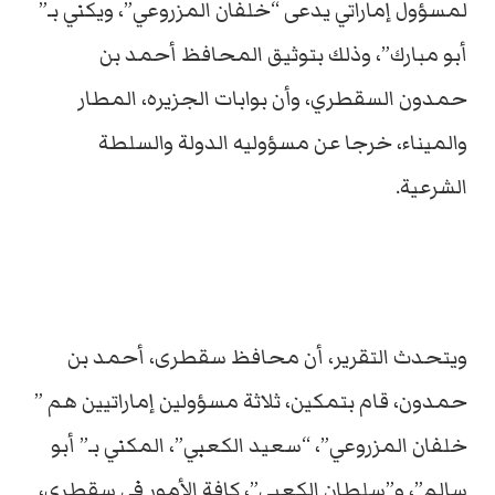
لمسؤول إماراتي يدعى “خلفان المزروعي”، ويكني بـ”
أبو مبارك”، وذلك بتوثيق المحافظ أحمد بن
حمدون السقطري، وأن بوابات الجزيره، المطار
والميناء، خرجا عن مسؤوليه الدولة والسلطة
الشرعية.
ويتحدث التقرير، أن محافظ سقطرى، أحمد بن
حمدون، قام بتمكين، ثلاثة مسؤولين إماراتيين هم ”
خلفان المزروعي”، “سعيد الكعبي”، المكني بـ” أبو
سالم”، و”سلطان الكعبي”، كافة الأمور في سقطرى،