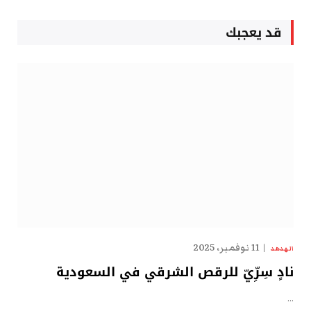
قد يعجبك
11 نوفمبر، 2025
الهدهد
نادٍ سِرِّيّ للرقص الشرقي في السعودية
…