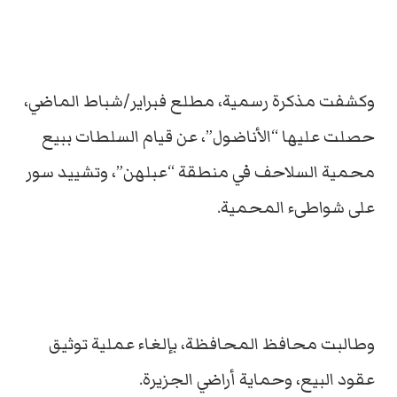
وكشفت مذكرة رسمية، مطلع فبراير/شباط الماضي،
حصلت عليها “الأناضول”، عن قيام السلطات ببيع
محمية السلاحف في منطقة “عبلهن”، وتشييد سور
على شواطىء المحمية.
وطالبت محافظ المحافظة، بإلغاء عملية توثيق
عقود البيع، وحماية أراضي الجزيرة.