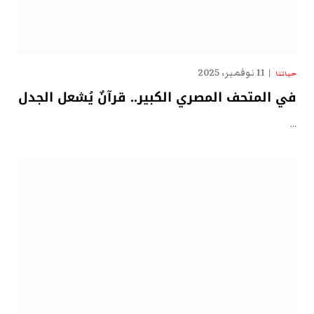
11 نوفمبر، 2025
حياتنا
في المتحف المصري الكبير.. قرآنٌ يُشعل الجدل
…