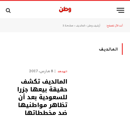
أنت الآن تتصفح:
أرشيف وطن
»
المالديف
»
صفحة 2
المالديف
8 مارس، 2017
الهدهد
المالديف تكشف
حقيقة بيعها جزرا
للسعودية بعد أن
تظاهر مواطنيها
ضد مخططاتها