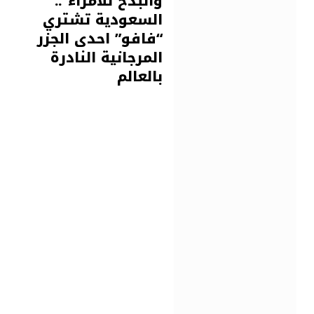
والبذخ للأمراء”..
السعودية تشتري
“فافو” احدى الجزر
المرجانية النادرة
بالعالم