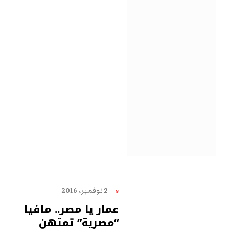
2 نوفمبر، 2016
8
عمار يا مصر.. مافيا
“مصرية” تمتهن