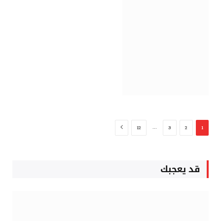
التالي
…
12
3
2
1
قد يعجبك