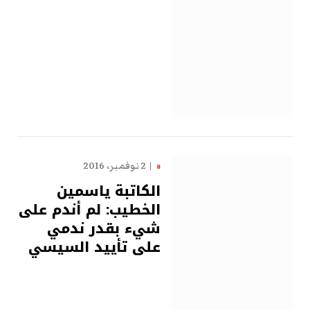
2 نوفمبر، 2016
8
الكاتبة ياسمين
الخطيب: لم أندم على
شيء بقدر ندمي
على تأييد السيسي