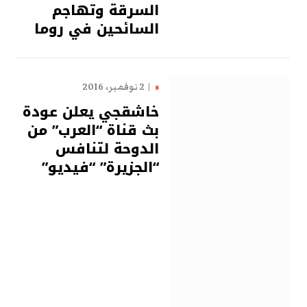
السرقة وتهاجم
السائحين في روما
2 نوفمبر، 2016
8
خاشقجي يعلن عودة
بث قناة “العرب” من
الدوحة لتنافس
“الجزيرة” “فيديو”