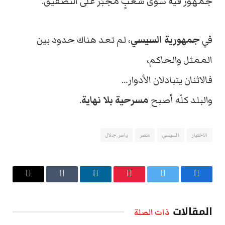
جمهور فيه سوى شعبٍ مُجبَر على التصفيق.
في
جمهورية السيسي
، لم تعد هناك حدود بين
الممثل والحاكم،
فالاثنان يتبادلان الأدوار…
والبلد كلّه أصبح
مسرحية بلا نهاية
.
الاختيار
السيسي
مصر
ياسر_جلال
فيسبوك
تويتر
بينتيريست
لينكدإن
Tumblr
البريد
الإلكتروني
المقالات
ذات الصلة