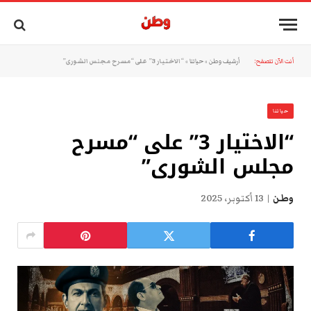
أنت الآن تتصفح:
أرشيف وطن
»
حياتنا
»
“الاختيار 3” على “مسرح مجلس الشورى”
حياتنا
“الاختيار 3” على “مسرح
مجلس الشورى”
وطن
13 أكتوبر، 2025