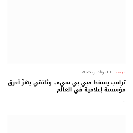
10 نوفمبر، 2025
الهدهد
ترامب يسقط «بي بي سي».. وثائقي يهزّ أعرق
مؤسسة إعلامية في العالم
…