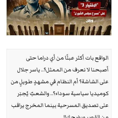
الواقع بات أكثر عبثًا من أي دراما حتى
أصبحنا لا نعرف من الممثل؟.. ياسر جلال
على الشاشة؟ أم النظام في مشهدٍ طويلٍ من
كوميديا سياسية سوداء؟.. والشعبٌ يُجبَر
على تصديق المسرحية بينما المخرج يراقب
من القصر ويضحك!!