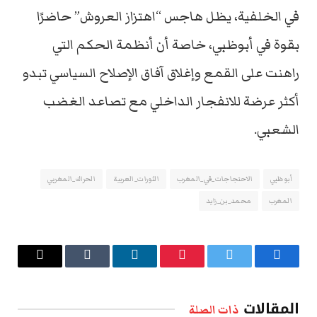
في الخلفية، يظل هاجس “اهتزاز العروش” حاضرًا
بقوة في أبوظبي، خاصة أن أنظمة الحكم التي
راهنت على القمع وإغلاق آفاق الإصلاح السياسي تبدو
أكثر عرضة للانفجار الداخلي مع تصاعد الغضب
الشعبي.
أبوظبي
الاحتجاجات_في_المغرب
الثورات_العربية
الحراك_المغربي
المغرب
محمد_بن_زايد
فيسبوك
تويتر
بينتيريست
لينكدإن
Tumblr
البريد
الإلكتروني
المقالات
ذات الصلة