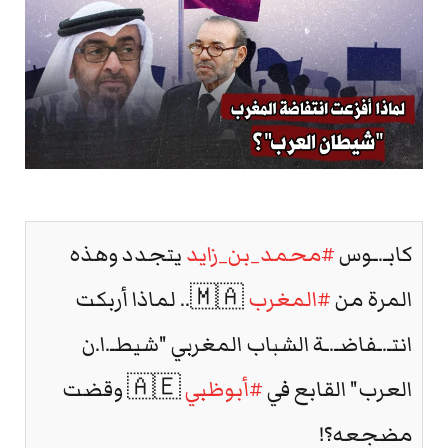
كابـ.ـوس
#محمد_بن_زايد
يتجدد وهذه
المرة من
#المغرب
🇲🇦.. لماذا أربكت
انتـ.ـفاضـ.ـة الشباب المغربي "شيطـ.ا.ن
العرب" القابع في
#أبوظبي
🇦🇪 وقضت
مضجعه؟!