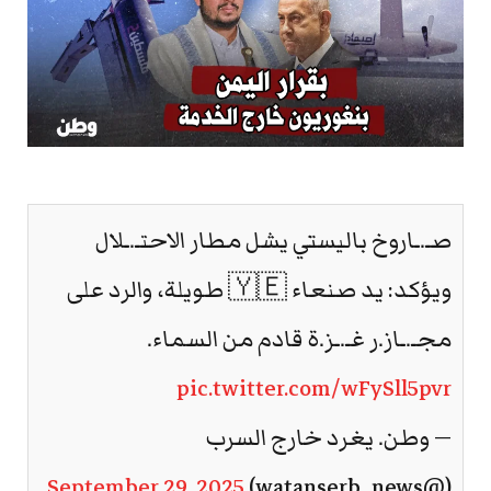
صـ.ـاروخ باليستي يشل مطار الاحتـ.ـلال
ويؤكد: يد صنعاء 🇾🇪 طويلة، والرد على
مجـ.ـاز.ر غـ.ـز.ة قادم من السماء.
pic.twitter.com/wFySll5pvr
— وطن. يغرد خارج السرب
September 29, 2025
(@watanserb_news)