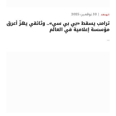
10 نوفمبر، 2025
الهدهد
ترامب يسقط «بي بي سي».. وثائقي يهزّ أعرق
مؤسسة إعلامية في العالم
…