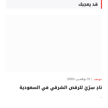
قد يعجبك
11 نوفمبر، 2025
الهدهد
نادٍ سِرِّيّ للرقص الشرقي في السعودية
…