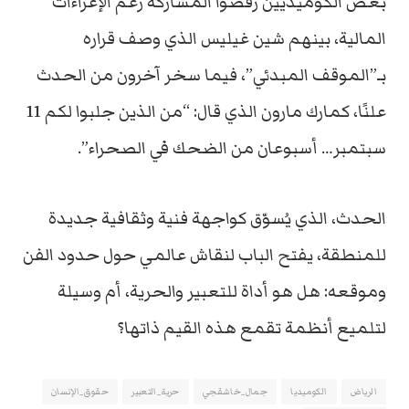
بعض الكوميديين رفضوا المشاركة رغم الإغراءات
المالية، بينهم شين غيليس الذي وصف قراره
بـ”الموقف المبدئي”، فيما سخر آخرون من الحدث
علنًا، كمارك مارون الذي قال: “من الذين جلبوا لكم 11
سبتمبر… أسبوعان من الضحك في الصحراء”.
الحدث، الذي يُسوّق كواجهة فنية وثقافية جديدة
للمنطقة، يفتح الباب لنقاش عالمي حول حدود الفن
وموقعه: هل هو أداة للتعبير والحرية، أم وسيلة
لتلميع أنظمة تقمع هذه القيم ذاتها؟
الرياض
الكوميديا
جمال_خاشقجي
حرية_التعبير
حقوق_الإنسان