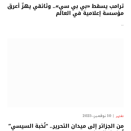
ترامب يسقط «بي بي سي».. وثائقي يهزّ أعرق
مؤسسة إعلامية في العالم
…
10 نوفمبر، 2025
تقارير
من الجزائر إلى ميدان التحرير.. “نُخبة السيسي”