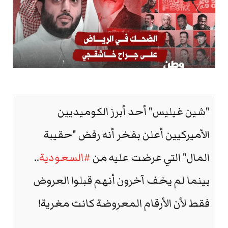
"شين غيليس" أحد أبرز الكوميديين
الأميركيين أعلن بفخر أنه رفض "حقيبة
المال" التي عرضت عليه من
#السعودية
..
بينما لم يخف آخرون أنهم قبلوا العروض
فقط لأن الأرقام المعروضة كانت مغرية!