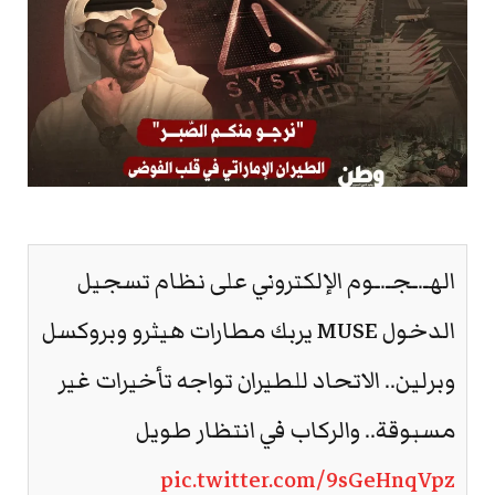
الهـ.ـجـ.ـوم الإلكتروني على نظام تسجيل
الدخول MUSE يربك مطارات هيثرو وبروكسل
وبرلين.. الاتحاد للطيران تواجه تأخيرات غير
مسبوقة.. والركاب في انتظار طويل
pic.twitter.com/9sGeHnqVpz