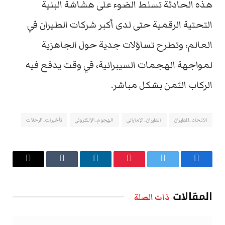
هذه الحادثة تسلط الضوء على هشاشة البنية
التحتية الرقمية حتى لدى أكبر شركات الطيران في
العالم، وتطرح تساؤلات جدية حول الجاهزية
لمواجهة الهجمات السيبرانية، في وقت يدفع فيه
الركاب الثمن بشكل مباشر.
الاتحاد_للطيران
الطيران_الإماراتي
الهجوم_الإلكتروني
تأخيرات_الرحلات
فيسبوك
تويتر
بينتيريست
لينكدإن
Tumblr
البريد
الإلكتروني
المقالات
ذات الصلة