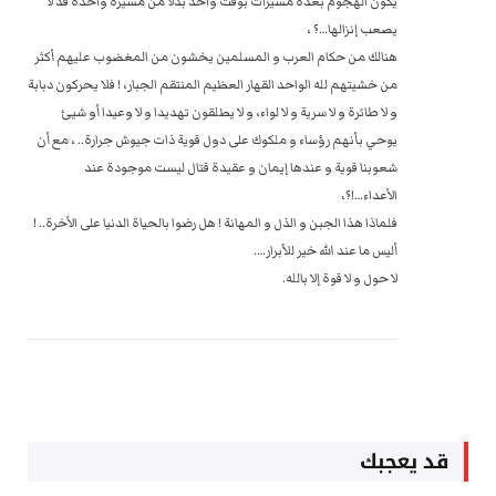
يكون الهجوم بعدة مسيرات بوقت واحد بدلا من مسيرة واحدة قد لا
يصعب إنزالها…؟ ،
هنالك من حكام العرب و المسلمين يخشون من المغضوب عليهم أكثر
من خشيتهم لله الواحد القهار العظيم المنتقم الجبار، ! فلا يحركون دبابة
و لا طائرة و لا سرية و لا لواء، و لا يطلقون تهديدا و لا وعيدا أو شيئ
يوحي بأنهم رؤساء و ملكوك على دول قوية ذات جيوش جرارة.. ، مع أن
شعوبنا قوية و عندها إيمان و عقيدة قتال ليست موجودة عند
الأعداء…!؟،
فلماذا هذا الجبن و الذل و المهانة ! هل رضوا بالحياة الدنيا على الأخرة.. !
أليس ما عند الله خير للأبرار….
لا حول و لا قوة إلا بالله. ‏‎ ‎
قد يعجبك