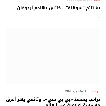
بشتائم “سوقيّة” .. كاتس يهاجم أردوغان
…
10 نوفمبر، 2025
الهدهد
ترامب يسقط «بي بي سي».. وثائقي يهزّ أعرق
مؤسسة إعلامية في العالم