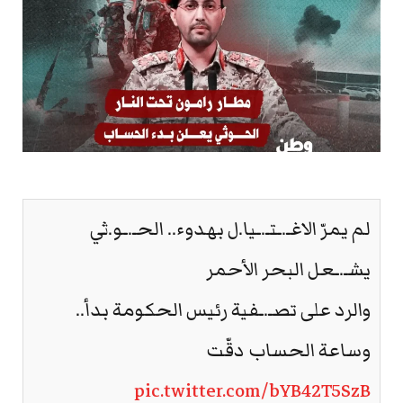
لم يمرّ الاغـ.ـتـ.ـيا.ل بهدوء.. الحـ.ـو.ثي
يشـ.ـعل البحر الأحمر
والرد على تصـ.ـفية رئيس الحكومة بدأ..
وساعة الحساب دقّت
pic.twitter.com/bYB42T5SzB