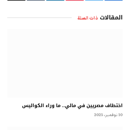
فيسبوك
تويتر
بينتيريست
لينكدإن
Tumblr
البريد
الإلكتروني
المقالات
ذات الصلة
اختطاف مصريين في مالي.. ما وراء الكواليس
10 نوفمبر، 2025