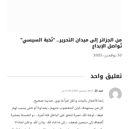
من الجزائر إلى ميدان التحرير.. “نُخبة السيسي”
تُواصل الإبداع
10 نوفمبر، 2025
تعليق واحد
عبد الله
on
8 سبتمبر، 2025 2:00 ص
إنما الأعمال بالنيات و لكل امرأ ما نوى..حديث صحيح..
كل من يستهدف كيان المغضوب عليهم ، بعداوة أو حتى يسبب لهم
غيظ… لوجه الله، نصرة للحق على الباطل فله أجره.. ، و الحسنة بعشرة
أضعاف إلى سبعين ضعف..، إلى ما شاء الله ، بإذن الله، و لكن لماذا لا