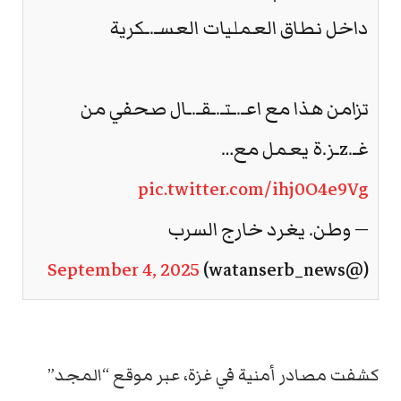
داخل نطاق العمليات العسـ.ـكرية
تزامن هذا مع اعـ.ـتـ.ـقـ.ـال صحفي من
غـ.zـز.ة يعمل مع…
pic.twitter.com/ihj0O4e9Vg
— وطن. يغرد خارج السرب
September 4, 2025
(@watanserb_news)
كشفت مصادر أمنية في غزة، عبر موقع “المجد”