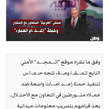
وفق ما نشره موقع "الـ.ـمجـ.ـد" الأمني
التابع للمـ.ـقـ.ا.ومـ.ـة، تتجه حـ.مـ.ا.س
لتنفيذ حملة إعـ.ـد.امـ.ـات واسعة ضد
عمـ.لاء متـ.ـورطين في التعاون مع الاحتـ.لال..
بعد قيامهم بتسريب معلومات ميدانية