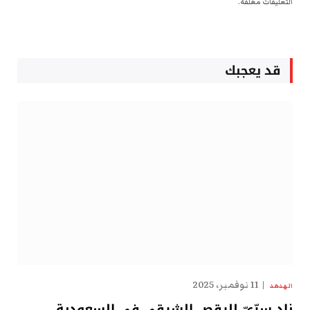
التعليقات مغلقة.
قد يعجبك
11 نوفمبر، 2025
الهدهد
نادٍ سِرِّيّ للرقص الشرقي في السعودية