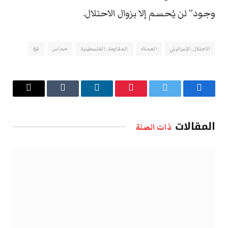
وجود” لن يُحسم إلا بزوال الاحتلال.
الاحتلال_الإسرائيلي
العملاء
المقاومة_الفلسطينية
حماس
غزة
فيسبوك
تويتر
بينتيريست
لينكدإن
Tumblr
البريد
الإلكتروني
المقالات
ذات الصلة