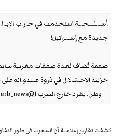
أسـ.ـلـ.ـحـ.ـة استخدمت في حـ.ر.ب الإبـ.
جديدة مع إسـ.ـرائيل!
صفقة تُضاف لعدة صفقات مغربية سابق
خزينة الاحـ.تـ.لا.ل في ذروة عـ.ـدو.انه على غ
— وطن. يغرد خارج السرب (@watanserb_news)
كشفت تقارير إعلامية أن المغرب في طور التف