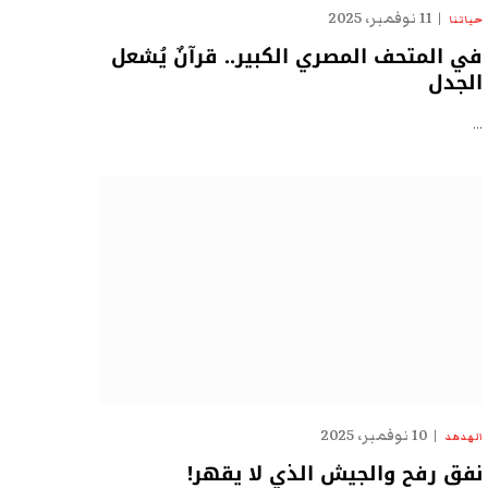
11 نوفمبر، 2025
حياتنا
في المتحف المصري الكبير.. قرآنٌ يُشعل
الجدل
…
10 نوفمبر، 2025
الهدهد
نفق رفح والجيش الذي لا يقهر!