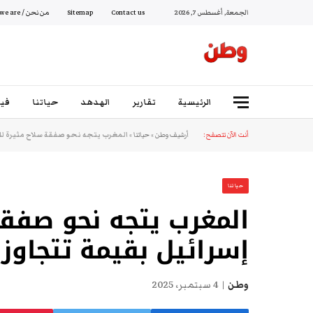
الجمعة, أغسطس 7, 2026
Contact us
Sitemap
من نحن / Who we are
الرئيسية
تقارير
الهدهد
حياتنا
فيد
أنت الآن تتصفح:
أرشيف وطن
»
حياتنا
»
المغرب يتجه نحو صفقة سلاح مثيرة للجدل مع إ
حياتنا
المغرب يتجه نحو صفقة
إسرائيل بقيمة تتجاوز 120 مليون دولار
وطن
4 سبتمبر، 2025