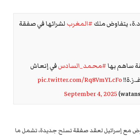
ا.د.ة، يتفاوض ملك
#المغرب
لشرائها في صفقة
ة ساهم بها
#محمد_السادس
في إنعاش
ـ.ز.ة!!
pic.twitter.com/Rq8VmYLcFo
September 4, 2025
اوض مع إسرائيل لعقد صفقة تسلح جديدة، تشمل ما