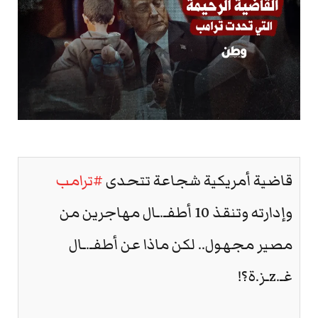
قاضية أمريكية شجاعة تتحدى
#ترامب
وإدارته وتنقذ 10 أطفـ.ـال مهاجرين من
مصير مجهول.. لكن ماذا عن أطفـ.ـال
غـ.zـز.ة؟!