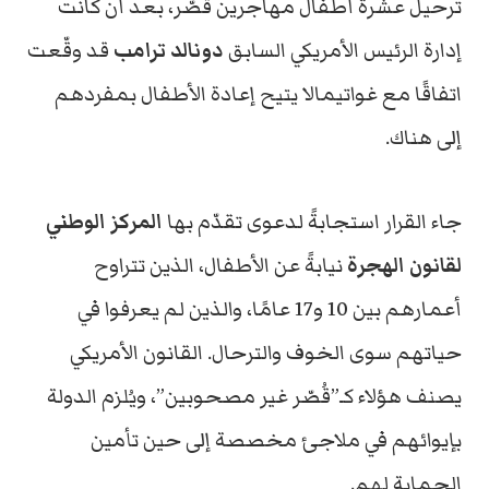
ترحيل عشرة أطفال مهاجرين قُصّر، بعد أن كانت
إدارة الرئيس الأمريكي السابق
دونالد ترامب
قد وقّعت
اتفاقًا مع غواتيمالا يتيح إعادة الأطفال بمفردهم
إلى هناك.
جاء القرار استجابةً لدعوى تقدّم بها
المركز الوطني
لقانون الهجرة
نيابةً عن الأطفال، الذين تتراوح
أعمارهم بين 10 و17 عامًا، والذين لم يعرفوا في
حياتهم سوى الخوف والترحال. القانون الأمريكي
يصنف هؤلاء كـ”قُصّر غير مصحوبين”، ويُلزم الدولة
بإيوائهم في ملاجئ مخصصة إلى حين تأمين
الحماية لهم.