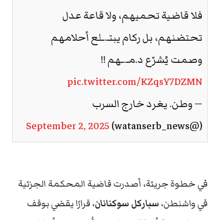
فلا قاضية تحميهم، ولا قاعة عدل
تحتضنهم، بل ركام يبتـ.ـلع أحلامهم
وصمت يُشرّع د.مـ.ـهم !!
pic.twitter.com/KZqsY7DZMN
— وطن. يغرد خارج السرب
September 2, 2025
(@watanserb_news)
في خطوة جريئة، أصدرت قاضية المحكمة الجزئية
في واشنطن،
سباركل سوكنانان
، قرارًا يقضي بوقف