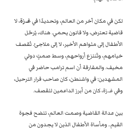
لكن في مكان آخر من العالم، وتحديدًا في
غـ.زة
، لا
قاضية تعترض، ولا قانون يحمي. هناك، يُرحّل
الأطفال إلى مثواهم الأخير، لا إلى ملاجئ. تُقصف
خيامهم، وتُنتزع أرواحهم، وسط صمتٍ دولي
مخيف. والمفارقة أن اسم ترامب حاضر في
المشهدين: في واشنطن، كان صاحب قرار الترحيل،
وفي غـ.زة، كان من أبرز الداعمين للقصف.
بين عدالة القاضية وصمت العالم، تتضح فجوة
القيم.. ومأساة الأطفال الذين لا يجدون من