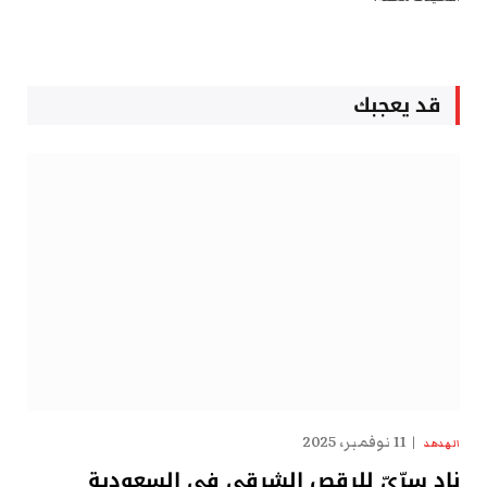
قد يعجبك
11 نوفمبر، 2025
الهدهد
نادٍ سِرِّيّ للرقص الشرقي في السعودية