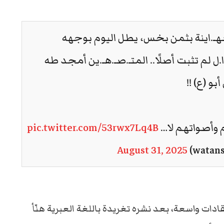
صهـ.اينة بثمن بخس، يطل اليوم بوجهه
يـ.ا.ل لم تثبت أصلًا.. المتـ.صـ.هـ.ين أمجد طه
أبو (ع) !!
م وأصواتهم لا…
pic.twitter.com/53rwx7Lq4B
August 31, 2025
ادات واسعة، بعد نشره تغريدة باللغة العبرية هنّأ