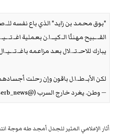
"بوق محمد بن زايد" الذي باع نفسه للـ.
القـ.ـبيح مهنئًا الـ.كيــ.ا.ن بعملية اغـ.تـ.ـ
يبارك للاحـ.تـ..لال بعد مزاعمه باغـ.تـ.ـيـ.ال 
لكن الأبـ.طـ.ا.ل باقون وإن رحلت أجساده
— وطن. يغرد خارج السرب (@watanserb_news)
أثار الإعلامي المثير للجدل أمجد طه موجة انتق