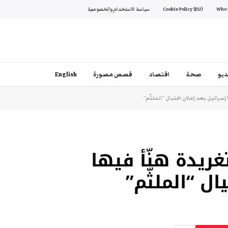
Cookie Policy (EU)
سياسة الاستخدام والخصوصية
يو
صحة
اقتصاد
قصص مصورة
English
سرائيل بعد إعلان اغتيال “الملثّم”
غريدة هنّأ فيها
ال “الملثّم”