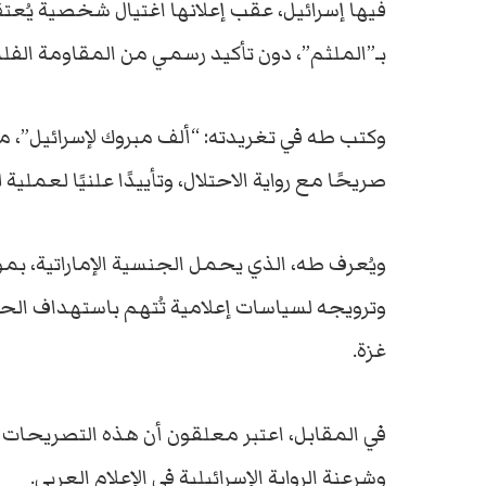
فيها إسرائيل، عقب إعلانها اغتيال شخصية يُعت
بـ”الملثم”، دون تأكيد رسمي من المقاومة الفل
وكتب طه في تغريدته: “ألف مبروك لإسرائيل”، م
صريحًا مع رواية الاحتلال، وتأييدًا علنيًا لعملي
ويُعرف طه، الذي يحمل الجنسية الإماراتية، بمو
وترويجه لسياسات إعلامية تُتهم باستهداف الح
غزة.
في المقابل، اعتبر معلقون أن هذه التصريحات
وشرعنة الرواية الإسرائيلية في الإعلام العربي.