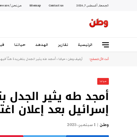
الجمعة, أغسطس 7, 2026
Contact us
Sitemap
من نحن / Who we are
الرئيسية
تقارير
الهدهد
حياتنا
فيد
أنت الآن تتصفح:
أرشيف وطن
»
حياتنا
»
أمجد طه يثير الجدل بتغريدة هنّأ فيها إ
حياتنا
أمجد طه يثير الجدل بت
إسرائيل بعد إعلان اغتي
وطن
1 سبتمبر، 2025