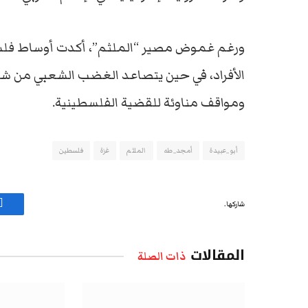
ورغم غموض مصير “الملثم”، أكدت أوساط فلسطي
الأفراد، في حين يتصاعد الغضب الشعبي من 
ومواقف مناوئة للقضية الفلسطينية.
أبو_عبيدة
أمجد_طه
الملثم
غزة
فلسطين
شاركها.
ف
المقالات
ذات الصلة