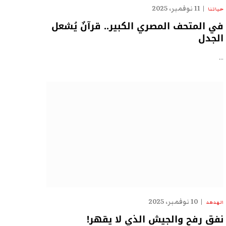
11 نوفمبر، 2025
حياتنا
في المتحف المصري الكبير.. قرآنٌ يُشعل
الجدل
…
10 نوفمبر، 2025
الهدهد
نفق رفح والجيش الذي لا يقهر!