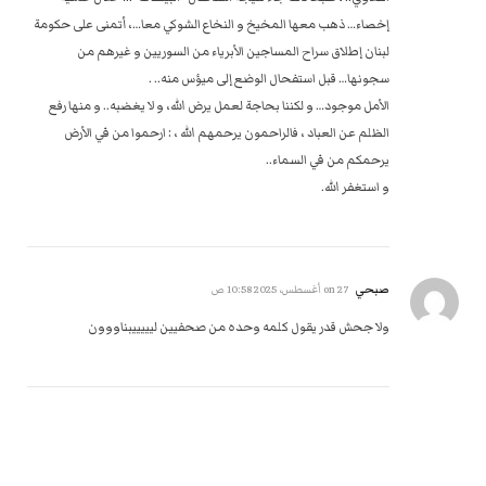
إخصاء… ذهب معها المخيخ و النخاع الشوكي معا…، أتمنى على حكومة
لبنان إطلاق سراح المساجين الأبرياء من السوريين و غيرهم من
سجونها… قبل استفحال الوضع إلى ميؤس منه.. .
الأمل موجود‎…‎‏ و لكننا بحاجة لعمل يرض الله، و لا يغضبه.. و منها رفع
الظلم عن العباد ، فالراحمون يرحمهم الله ،‏‎ ‎‏:‏‎ ‎ارحموا من في الأرض
يرحمكم من في السماء..‏
و استغفر الله.‏‎ ‎
صبحي
on
27 أغسطس، 2025 10:58 ص
ولا جحش قدر يقول كلمه وحده من صحفيين ليييييبناووون