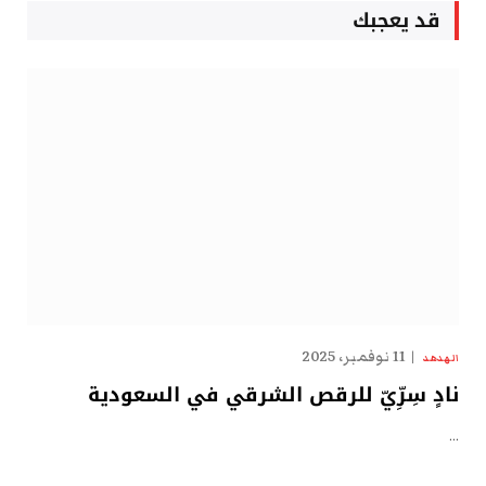
قد يعجبك
11 نوفمبر، 2025
الهدهد
نادٍ سِرِّيّ للرقص الشرقي في السعودية
…