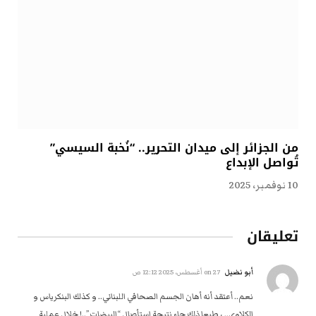
من الجزائر إلى ميدان التحرير.. “نُخبة السيسي”
تُواصل الإبداع
10 نوفمبر، 2025
تعليقان
أبو نضيل
on
27 أغسطس، 2025 12:12 ص
نعم.. أعتقد أنه أهان الجسم الصحافي اللبناني.. و كذلك البنكرياس و
الكلاوي.. ، طبعا ذلك جاء نتيجة استأصال “البيضات”..! خلال عملية