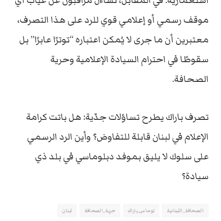
استعمارية. في المقابل، تساءل مراقبون عن غياب أي
موقف رسمي أو إعلامي قوي للرد على هذا التصرف،
معتبرين أن ما جرى لا يُمكن اعتباره “توترًا عابرًا” بل
سقوطًا في احترام السيادة الإعلامية وحرية
الصحافة.
تصرف باراك يطرح تساؤلات جدّية: هل باتت كرامة
الإعلام في لبنان قابلة للتفاوض؟ وأين الرد الرسمي
على سلوك لا يليق بموفد دبلوماسي في بلد ذي
سيادة؟
الصحافة_اللبنانية
توماس_باراك
حرية_الصحافة
لبنان