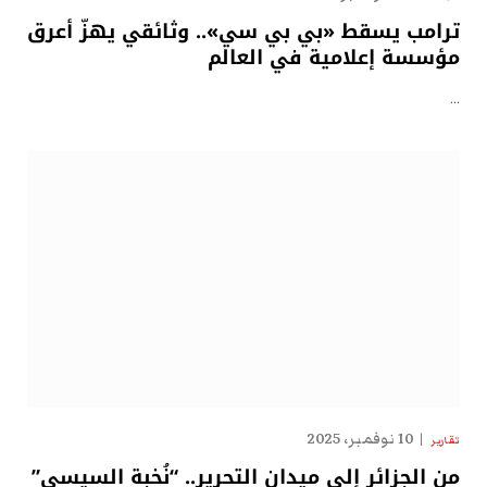
ترامب يسقط «بي بي سي».. وثائقي يهزّ أعرق
مؤسسة إعلامية في العالم
…
10 نوفمبر، 2025
تقارير
من الجزائر إلى ميدان التحرير.. “نُخبة السيسي”