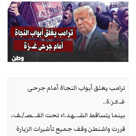
ترامب يغلق أبواب النجاة أمام جرحى
غـ.zـز.ة..
بينما يتساقط الشـ.ـهد.اء تحت القـ.ـصـ/ـف،
قررت واشنطن وقف جميع تأشيرات الزيارة