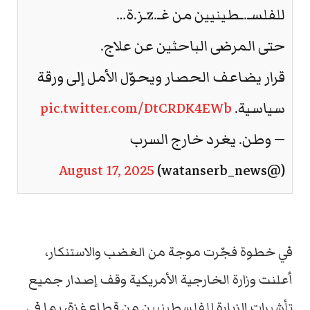
للفلسـ.ـطينيين من غـ.zـز.ة…
حتى المرضى الباحثين عن علاج.
قرار يضاعف الحصار ويحوّل الأمل إلى ورقة
سياسية.
pic.twitter.com/DtCRDK4EWb
— وطن. يغرد خارج السرب
August 17, 2025
(@watanserb_news)
في خطوة فجّرت موجة من الغضب والاستنكار،
أعلنت وزارة الخارجية الأمريكية وقف إصدار جميع
تأشيرات الزيارة للفلسطينيين من قطاع غزة، بما في