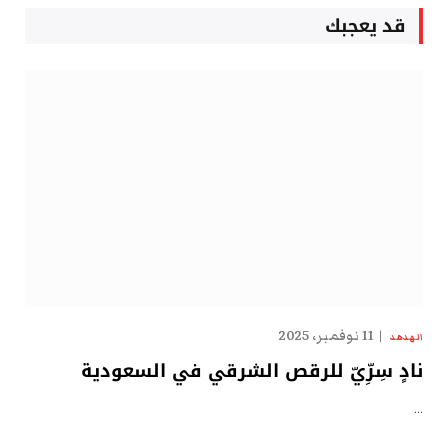
قد يعجبك
11 نوفمبر، 2025
الهدهد
نادٍ سِرِّيّ للرقص الشرقي في السعودية
…