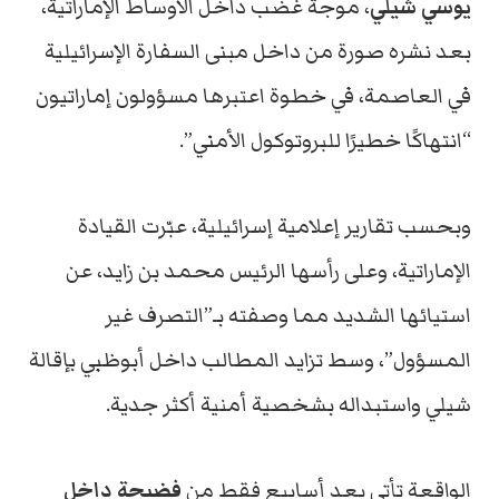
يوسي شيلي
، موجة غضب داخل الأوساط الإماراتية،
بعد نشره صورة من داخل مبنى السفارة الإسرائيلية
في العاصمة، في خطوة اعتبرها مسؤولون إماراتيون
“انتهاكًا خطيرًا للبروتوكول الأمني”.
وبحسب تقارير إعلامية إسرائيلية، عبّرت القيادة
الإماراتية، وعلى رأسها الرئيس محمد بن زايد، عن
استيائها الشديد مما وصفته بـ”التصرف غير
المسؤول”، وسط تزايد المطالب داخل أبوظبي بإقالة
شيلي واستبداله بشخصية أمنية أكثر جدية.
الواقعة تأتي بعد أسابيع فقط من
فضيحة داخل