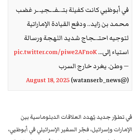
في أبوظبي كانت كفيلة بتـ.ـفـ.ـجيـ.ـر غضب
محمد بن زايد.. ودفع القيادة الإماراتية
لتوجيه احتـ.ـجاج شديد اللهجة ورسالة
استياء إلى…
pic.twitter.com/piwe2AFnoK
— وطن. يغرد خارج السرب
August 18, 2025
(@watanserb_news)
في تطوّر جديد يُهدد العلاقات الدبلوماسية بين
الإمارات وإسرائيل، فجّر السفير الإسرائيلي في أبوظبي،