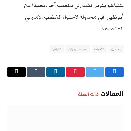
نتنياهو يدرس نقله إلى منصب آخر، بعيدًا عن
أبوظبي، في محاولة لاحتواء الغضب الإماراتي
المتصاعد.
إسرائيل
الإمارات
محمد_بن_زايد
نتنياهو
فيسبوك
تويتر
بينتيريست
لينكدإن
Tumblr
البريد
الإلكتروني
المقالات
ذات الصلة