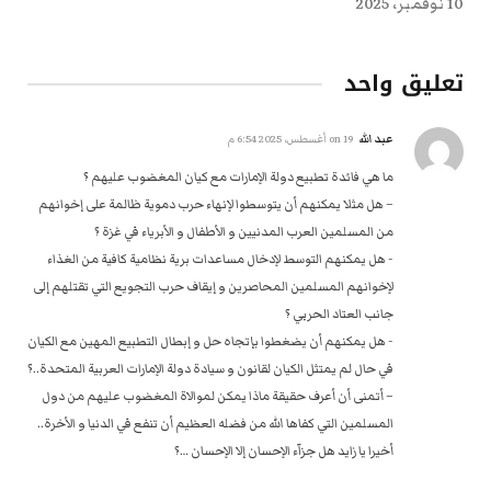
10 نوفمبر، 2025
تعليق واحد
عبد الله
on
19 أغسطس، 2025 6:54 م
ما هي فائدة تطبيع دولة الإمارات مع كيان المغضوب عليهم ؟
– هل مثلا يمكنهم أن يتوسطوا لإنهاء حرب دموية ظالمة على إخوانهم
من المسلمين العرب المدنيين و الأطفال و الأبرياء في غزة ؟
‏- هل يمكنهم التوسط لإدخال مساعدات برية نظامية كافية من الغذاء
لإخوانهم المسلمين المحاصرين و إيقاف حرب التجويع التي تقتلهم إلى
جانب العتاد الحربي ؟
‏- هل يمكنهم أن يضغطوا بإتجاه حل و إبطال التطبيع المهين مع الكيان
في حال لم يمتثل الكيان لقانون و سيادة دولة الإمارات العربية المتحدة..؟
– أتمنى أن أعرف حقيقة ماذا يمكن لموالاة المغضوب عليهم من دول
المسلمين التي كفاها الله من فضله العظيم أن تنفع في الدنيا و الأخرة..
أخيرا يا زايد هل جزآء الإحسان إلا الإحسان‎ ‎‏…؟