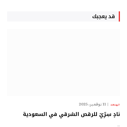
قد يعجبك
11 نوفمبر، 2025
الهدهد
نادٍ سِرِّيّ للرقص الشرقي في السعودية
…