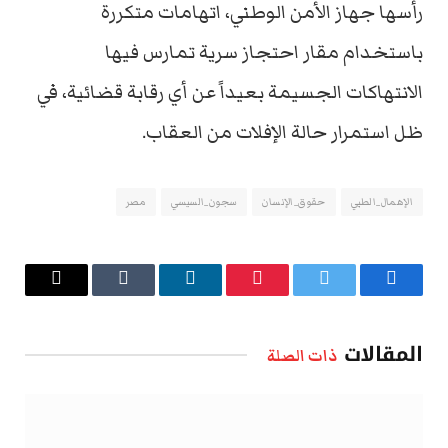
رأسها جهاز الأمن الوطني، اتهامات متكررة
باستخدام مقار احتجاز سرية تمارس فيها
الانتهاكات الجسيمة بعيداً عن أي رقابة قضائية، في
ظل استمرار حالة الإفلات من العقاب.
الإهمال_الطبي
حقوق_الإنسان
سجون_السيسي
مصر
فيسبوك
تويتر
بينتيريست
لينكدإن
Tumblr
البريد
الإلكتروني
المقالات
ذات الصلة