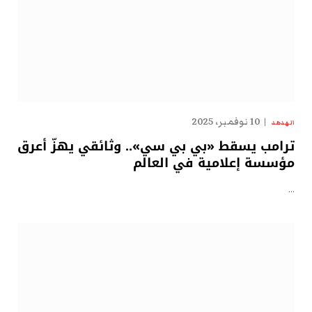
10 نوفمبر، 2025
الهدهد
ترامب يسقط «بي بي سي».. وثائقي يهزّ أعرق
مؤسسة إعلامية في العالم
…