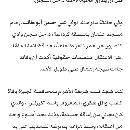
قبل أن يفارق الحياة لاحقاً داخل السجن.
وفي حادثة متزامنة، توفي
علي حسن أبو طالب
، إمام
مسجد عثمان بمنطقة كرداسة، داخل سجن وادي
النطرون عن عمر ناهز 75 عاماً، بعد قضائه 12 عامًا
رهن الاعتقال. منظمات حقوقية أكدت أن وفاته
جاءت نتيجة إهمال طبي طويل الأمد.
كما شهد قسم شرطة الأهرام بمحافظة الجيزة وفاة
الشاب
وائل شكري
، المعروف باسم “كيرلس”، والذي
كان يعاني من إعاقة جسدية، وذلك بعد أسبوع واحد
من اعتقاله، وسط مزاعم بتعرضه للتعذيب على يد