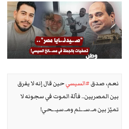
نعم، صدق
#السيسي
حين قال إنه لا يفرق
بين المصريين.. فآلة الموت في سجونه لا
تميّز بين مـ.سـ.ـلم ومـ.سيـ.ـحي!