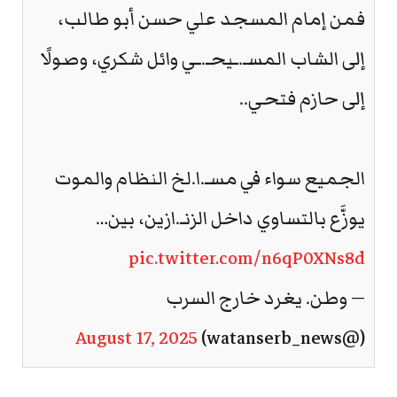
فمن إمام المسجد علي حسن أبو طالب،
إلى الشاب المسـ.ـيحـ.ـي وائل شكري، وصولًا
إلى حازم فتحي..
الجميع سواء في مسـ.ا.لخ النظام والموت
يوزَّع بالتساوي داخل الزنـ.ازين، بين…
pic.twitter.com/n6qP0XNs8d
— وطن. يغرد خارج السرب
August 17, 2025
(@watanserb_news)