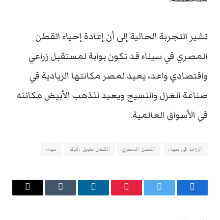
تشير التجربة الحالية إلى أن إعادة إحياء القطن
المصري في سيناء قد تكون بوابة لمستقبل زراعي
واقتصادي واعد، يعيد لمصر مكانتها الريادية في
صناعة الغزل والنسيج ويعيد للذهب الأبيض مكانته
في الأسواق العالمية.
الزراعة_في_سيناء
القطن_المصري
القطن_طويل_التيلة
سيناء
فيسبوك
تويتر
بينتيريست
لينكدإن
Tumblr
البريد
الإلكتروني