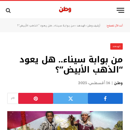
أنت الآن تتصفح:
أرشيف وطن
»
الهدهد
»
من بوابة سيناء.. هل يعود “الذهب الأبيض”؟
الهدهد
من بوابة سيناء.. هل يعود
“الذهب الأبيض”؟
وطن
16 أغسطس، 2025