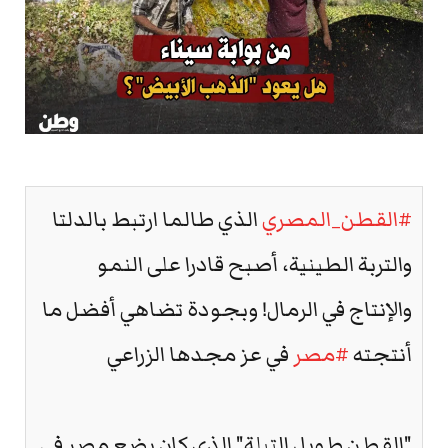
#القطن_المصري
الذي طالما ارتبط بالدلتا
والتربة الطينية، أصبح قادرا على النمو
والإنتاج في الرمال! وبجودة تضاهي أفضل ما
أنتجته
#مصر
في عز مجدها الزراعي
"القطن طويل التيلة" الذي كان يضع مصر في