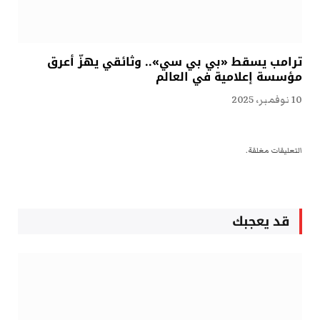
ترامب يسقط «بي بي سي».. وثائقي يهزّ أعرق
مؤسسة إعلامية في العالم
10 نوفمبر، 2025
التعليقات مغلقة.
قد يعجبك