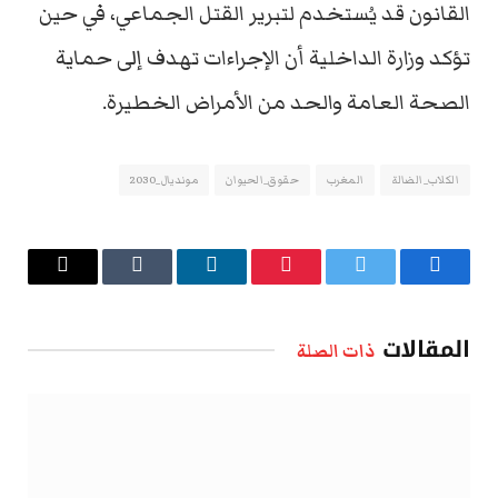
القانون قد يُستخدم لتبرير القتل الجماعي، في حين
تؤكد وزارة الداخلية أن الإجراءات تهدف إلى حماية
الصحة العامة والحد من الأمراض الخطيرة.
الكلاب_الضالة
المغرب
حقوق_الحيوان
مونديال_2030
فيسبوك
تويتر
بينتيريست
لينكدإن
Tumblr
البريد
الإلكتروني
المقالات
ذات الصلة