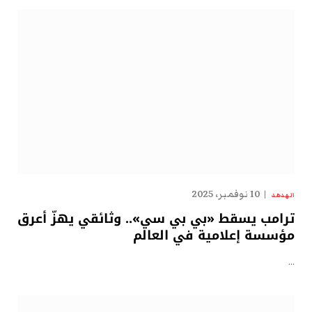
10 نوفمبر، 2025
الهدهد
ترامب يسقط «بي بي سي».. وثائقي يهزّ أعرق
مؤسسة إعلامية في العالم
…