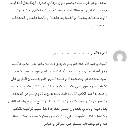
أسمه ، و هو غراب أسود يكسو اللون الرمادي صدره..فهذا يحل قتله أيضا
فهو خبيث شرير.. و هنالك أيضا بعض الحيوانات الأخرى يحل قتلها..
اللهم علمنا ما ينفعنا ، و انفعنا بما علمتنا ، ربنا زدنا علما.. و الحمد لله
رب العالمين.‏‎ ‎
الثورة للأحرار
on
16 أغسطس، 2025 1:40 ص
أتعرف يا عبد الله لماذا أمر رسولك بقتل الكلاب؟ وأمر بقتل الكلب الأسود
وقال أنه شيطان، هو ليس ذنبه أن لونه أسود ليس هو من عمل نفسه
أسود. محمد هو وأصحابه كانو قطاع الطرق كانو يقطعون الطريق على
القوافل ويهجمون على القبائل ليلا، فمن كان ينبه الناس بقدوم محمد
وأصحابه؟ هم الكلاب الكلاب كانت تنبح عليهم لأنهم لصوص فمحمد
واللصوص الذين معه كانو يكرهون الكلاب لأنها تنبح عليهم وتعلم الناس
بقدومهم وبالتالي يفقدون عنصر المفاجأة هذا سبب كراهيته للكلاب
وكراهيته للكلب الأسود أنه في الليل لا يضهر ويكون مخيف وكان يخاف
منه وهو وأصحابه يسطو على القوافل والقبائل