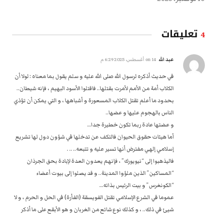
تعليقات
4
عبد الله
on
14 أغسطس، 2025 6:29 م
في حديث أذكره لرسول الله صلى الله عليه و سلم يقول بما معناه : لولا أن
الكلاب أمة من الأمم لأمرت بقتلها.. فاقتلوا الأسود البهيم ، فإنه شيطان..
بحدود ما أعلم تقتل الكلاب المسعورة و أشباهها ، و التي يمكن أن تؤذي
الناس بالهجوم عليها و عضها..
و عضتها عادة ربما تكون خطيرة جدا…
أما هيئات حقوق الحيوان فالتكف عن تدخلها في شؤون دول لها تشريع
إسلامي إلهي مفترض أنها تسير عليه و تتبعه.. .. . ‏‎
فاليذهبوا إلى “نيويورك” ، فإنهم يعدون العدة لإبادة بحق الجرذان
“المساكين” الذين ملؤوا المدينة.. و قد يصلوا إلى بيوت أعضاء
“الكونغرس” و بيت الرئيس بذاته…
عموما في الشرع الإسلامي تقتل الفويسقة (الفأرة) في الحل و الحرم ، و لا
شيئ في ذلك.. ، و كذلك نوع شائع من الغربان و هو الأبقع على ما أذكر