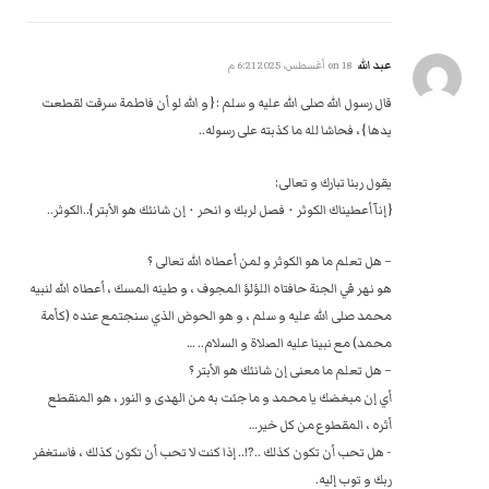
عبد الله
on
18 أغسطس، 2025 6:21 م
قال رسول الله صلى الله عليه و سلم : { و الله لو أن فاطمة سرقت لقطعت
يدها } ، فحاشا لله ما كذبته على رسوله..
يقول ربنا تبارك و تعالى:
{ إنآ أعطيناك الكوثر ٠ فصل لربك و انحر ٠ إن شانئك هو الأبتر }..الكوثر..
– هل تعلم ما هو الكوثر و لمن أعطاه الله تعالى ؟
هو نهر في الجنة حافتاه اللؤلؤ المجوف ، و طينه المسك ، أعطاه الله لنبيه
محمد صلى الله عليه و سلم ، و هو الحوض الذي سنجتمع عنده (كأمة
محمد) مع نبينا عليه الصلاة و السلام.. … ‏‎
– هل تعلم ما معنى إن شانئك هو الأبتر ؟
أي إن مبغضك يا محمد و ما جئت به من الهدى و النور ، هو المنقطع
أثره ، المقطوع من كل خير…
‏- هل تحب أن تكون كذلك ..?!.. إذا كنت لا تحب أن تكون كذلك ، فاستغفر
ربك و توب إليه.