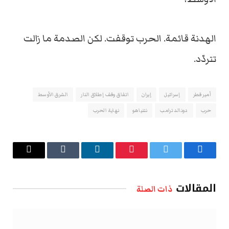
الهدنة قائمة. الحرب توقفت. لكن الصدمة ما زالت
تتردّد.
أمير قطر
إسرائيل
إيران
اتفاق وقف إطلاق النار
الشرق الأوسط
حرب
دونالد ترامب
نتنياهو
نهاية الحرب
فيسبوك
تويتر
بينتيريست
لينكدإن
Tumblr
البريد
الإلكتروني
المقالات
ذات الصلة