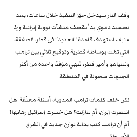
وقف النار سيدخل حيّز التنفيذ خلال ساعات، بعد
تصعيد دموي بدأ بقصف منشآت نووية إيرانية وردّ
عنيف استهدف قاعدة “العديد” في قطر. الصفقة،
التي تمّت بوساطة قطرية وتوقيع ثلاثي بين ترامب
ونتنياهو وأمير قطر، تُنهي مؤقتًا واحدة من أكثر
الجبهات سخونة في المنطقة.
لكن خلف كلمات ترامب المدوية، أسئلة معلّقة: هل
انتصرت إيران، أم تنازلت؟ هل خسرت إسرائيل رهانها؟
أم أن ترامب كتب بداية توازن جديد في الشرق
الأوسط؟