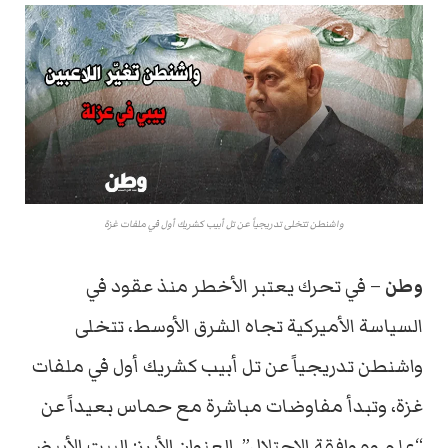
واشنطن تتخلى تدريجياً عن تل أبيب كشريك أول في ملفات غزة
وطن
–
في
تحرك
يعتبر
الأخطر
منذ
عقود
في
السياسة
الأميركية
تجاه
الشرق
الأوسط،
تتخلى
واشنطن
تدريجياً
عن
تل
أبيب
كشريك
أول
في
ملفات
غزة،
وتبدأ
مفاوضات
مباشرة
مع
حماس
بعيداً
عن
“
علم
وموافقة
الاحتلال”.
العنوان
الأبرز:
البيت
الأبيض