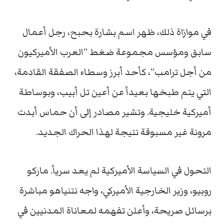
في
موازاة
ذلك،
ظهر
اسم
بشارة
بحبح،
رجل
أعمال
سابق
ومؤسس
مجموعة
ضغط “
العرب
الأميركيون
من
أجل
ترامب”،
كأحد
أبرز
وسطاء
الصفقة
القادمة،
التي
يتم
طبخها
بعيداً
عن
أعين
تل
أبيب،
وبوساطة
أميركية
خليجية.
وتشير
مصادر
إلى
أن
حماس
أبدت
مرونة
غير
مسبوقة
نتيجة
لهذا
الحراك
الجديد.
التحول
في
السياسة
الأميركية
لم
يعد
سرياً.
ماركو
روبيو،
وزير
الخارجية
الأميركي،
واجه
نتنياهو
مباشرة
برسائل
صريحة،
وأعلن
تفهمه
لمعاناة
المدنيين
في