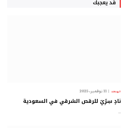
قد يعجبك
11 نوفمبر، 2025
الهدهد
نادٍ سِرِّيّ للرقص الشرقي في السعودية
…