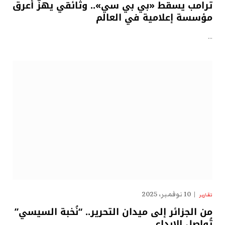
ترامب يسقط «بي بي سي».. وثائقي يهزّ أعرق
مؤسسة إعلامية في العالم
…
10 نوفمبر، 2025
تقارير
من الجزائر إلى ميدان التحرير.. “نُخبة السيسي”
تُواصل الإبداع