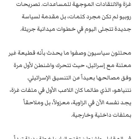
غزة
والانتقادات
الموجهة
للمساعدات.
تصريحات
روبيو
لم
تكن
مجرد
كلمات،
بل
مقدمة
لسياسة
جديدة
تتجلى
اليوم
في
خطوات
ميدانية
جريئة.
محللون
سياسيون
وصفوا
ما
يحدث
بأنه
قطيعة
غير
معلنة
مع
إسرائيل،
حيث
تتحرك
واشنطن
لأول
مرة
وفق
مصالحها
بعيداً
عن
التنسيق
الإسرائيلي.
نتنياهو،
الذي
طالما
كان
اللاعب
الأول
في
ملفات
غزة،
يجد
نفسه
الآن
في
الزاوية،
معزولاً،
بل
وملاحقاً
بملفات
داخلية
وخارجية.
في
المقابل،
واشنطن
تفتح
الباب
لخطة
بديلة
تبدأ