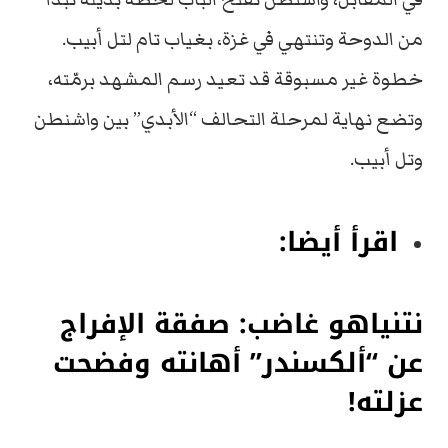
من
الدوحة
وتنتهي
في
غزة،
بغياب
تام
لتل
أبيب.
خطوة
غير
مسبوقة
قد
تعيد
رسم
المشهد
برمّته،
وتضع
نهاية
لمرحلة
التحالف “
الأبدي”
بين
واشنطن
وتل
أبيب.
اقرأ أيضا:
نتنياهو غاضب: صفقة الإفراج
عن “ألكسندر” أهانته وفضحت
عزلته!