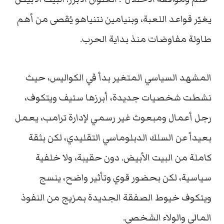
يغيّر
قواعد
اللعبة
،
وبنيامين
نتنياهو
يُقصى
من
أهم
طاولة
مفاوضات
منذ
بداية
الحرب.
المشهد
السياسي
المتغير
بدأ
في
الكواليس،
حيث
نشطت
شخصيات
جديدة،
أبرزها
ستيف
ويتكوف،
رجل
أعمال
ومبعوث
غير
رسمي
لإدارة
ترامب،
يعمل
بعيداً
عن
السلك
الدبلوماسي
التقليدي،
لكن
بثقة
كاملة
من
البيت
الأبيض.
دون
حقيبة،
ولا
خلفية
سياسية،
لكن
بحضور
قوي
وتأثير
واضح،
ينسج
ويتكوف
خيوط
الصفقة
الجديدة
بمزيج
من
النفوذ
المالي
والولاء
الشخصي.