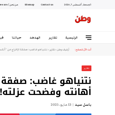
الجمعة, أغسطس 7, 2026
Contact us
Sitemap
من نحن / Who we are
الرئيسية
تقارير
الهدهد
حياتنا
فيد
أنت الآن تتصفح:
أرشيف وطن
»
تقارير
»
نتنياهو غاضب: صفقة الإفراج عن “ألكس
تقارير
نتنياهو غاضب: صفقة ا
أهانته وفضحت عزلته!
باسل سيد
13 مايو، 2025