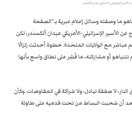
الأسير الإسرائيلي-الأمريكي عيدان ألكسندر
اهو
ما
وصفته
وسائل
إعلام
عبرية
بـ”
الصفعة
اج
عن
الأسير
الإسرائيلي-
الأمريكي
عيدان
ألكسندر
،
لكن
م
مباشر
مع
الولايات
المتحدة.
خطوة
أحدثت
زلزالًا
نتنياهو
أو
مشاركته،
ما
فُسِّر
على
نطاق
واسع
بأنها
ق
النار،
لا
صفقة
تبادل،
ولا
شراكة
في
المفاوضات.
وكأن
عد
أن
سُحبت
البساط
من
تحت
قدميه
على
طاولة