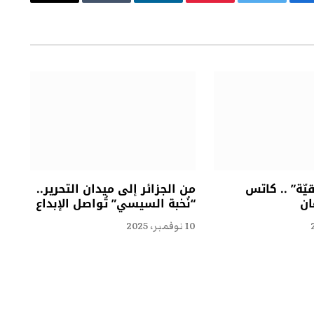
يسبوك
تويتر
بينتيريست
لينكدإن
Tumblr
البريد
الإلكتروني
ّة” .. كاتس
من الجزائر إلى ميدان التحرير..
ان
“نُخبة السيسي” تُواصل الإبداع
10 نوفمبر، 2025