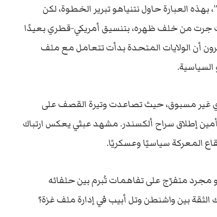
،
بهذه
العبارة
حاول
نتنياهو
تبرير
الخطوة،
لكن
جرت
من
خلف
ظهره،
بتنسيق
أمريكي-
قطري
بعيدًا
رون
أن
الولايات
المتحدة
بدأت
تتعامل
مع
ملف
السياسية.
ي
غير
مسبوق،
حيث
تصاعدت
وتيرة
القصف
على
أمين
إطلاق
سراح
ألكسندر.
مشهد
عبثي
يعكس
ارتباك
قاع
المعركة
سياسيًا
وعسكريًا.
و
مجرد
متفرّج
على
تفاهمات
تُبرم
بين
حلفائه
ك
الثقة
بين
واشنطن
وتل
أبيب
في
إدارة
ملف
غزة؟