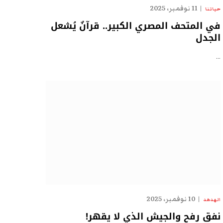
11 نوفمبر، 2025
حياتنا
في المتحف المصري الكبير.. قرآنٌ يُشعل
الجدل
…
10 نوفمبر، 2025
الهدهد
نفق رفح والجيش الذي لا يقهر!