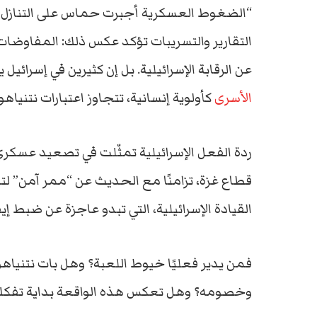
“
الضغوط
العسكرية
أجبرت
حماس
على
التنازل”
التقارير
والتسريبات
تؤكد
عكس
ذلك:
المفاوضات
عن
الرقابة
الإسرائيلية.
بل
إن
كثيرين
في
إسرائيل
ي
الأسرى
كأولوية
إنسانية،
تتجاوز
اعتبارات
نتنياهو
ردة
الفعل
الإسرائيلية
تمثّلت
في
تصعيد
عسكر
قطاع
غزة،
تزامنًا
مع
الحديث
عن “
ممر
آمن”
لت
القيادة
الإسرائيلية،
التي
تبدو
عاجزة
عن
ضبط
إي
فمن
يدير
فعليًا
خيوط
اللعبة؟
وهل
بات
نتنياه
وخصومه؟
وهل
تعكس
هذه
الواقعة
بداية
تفك