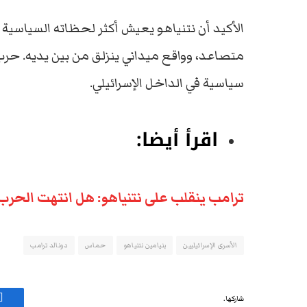
الأكيد
أن
نتنياهو
يعيش
أكثر
لحظاته
السياسية
متصاعد،
وواقع
ميداني
ينزلق
من
بين
يديه.
حرب
سياسية
في
الداخل
الإسرائيلي.
اقرأ أيضا:
ترامب ينقلب على نتنياهو: هل انتهت الحر
الأسرى الإسرائيليين
بنيامين نتنياهو
حماس
دونالد ترامب
شاركها.