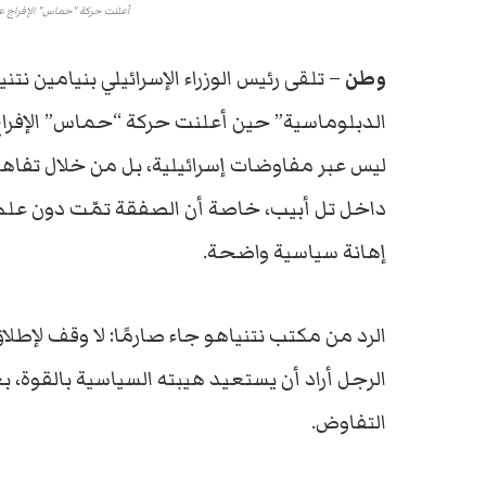
أعلنت حركة "حماس" الإفراج عن 
وطن
–
تلقى
رئيس
الوزراء
الإسرائيلي
بنيامين
نتني
الدبلوماسية”
حين
أعلنت
حركة “
حم
اس”
الإفر
ليس
عبر
مفاوضات
إسرائيلية،
بل
من
خلال
تفاه
داخل
تل
أبيب،
خاصة
أن
الصفقة
تمّت
دون
علم
إهانة
سياسية
واضحة.
الرد
من
مكتب
نتنياهو
جاء
صارمًا:
لا
وقف
لإطلا
الرجل
أراد
أن
يستعيد
هيبته
السياسية
بالقوة،
ب
التفاوض.