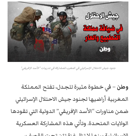
جنود جيش الاحتلال الإسرائيلي في المغرب للمشاركة في تدريبات "الأسد الإفريقي"
وطن
–
في
خطوة
مثيرة
للجدل،
تفتح
المملكة
المغربية
أراضيها
لجنود
جيش
الاحتلال
الإسرائيلي
ضمن
مناورات “
الأسد
الإفريقي”
الدولية
التي
تقودها
الولايات
المتحدة.
وتأتي
هذه
المشاركة
العسكرية
الإسرائيلية
بينما
لا
تزال
غزة
تئن
تحت
القصف،