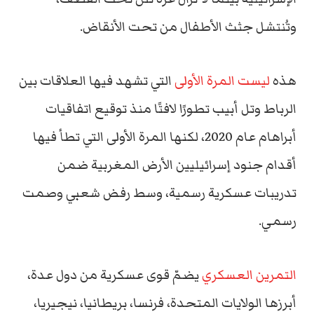
وتُنتشل
جثث
الأطفال
من
تحت
الأنقاض.
هذه
ليست
المرة
الأولى
التي
تشهد
فيها
العلاقات
بين
الرباط
وتل
أبيب
تطورًا
لافتًا
منذ
توقيع
اتفاقيات
أبراهام
عام
2020،
لكنها
المرة
الأولى
التي
تطأ
فيها
أقدام
جنود
إسرائيليين
الأرض
المغربية
ضمن
تدريبات
عسكرية
رسمية،
وسط
رفض
شعبي
وصمت
رسمي.
التمرين
العسكري
يضمّ
قوى
عسكرية
من
دول
عدة،
أبرزها
الولايات
المتحدة،
فرنسا،
بريطانيا،
نيجيريا،