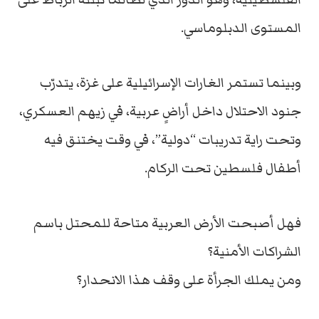
المستوى
الدبلوماسي.
وبينما
تستمر
الغارات
الإسرائيلية
على
غزة،
يتدرّب
جنود
الاحتلال
داخل
أراضٍ
عربية،
في
زيهم
العسكري،
وتحت
راية
تدريبات “
دولية”،
في
وقت
يختنق
فيه
أطفال
فلسطين
تحت
الركام.
فهل
أصبحت
الأرض
العربية
متاحة
للمحتل
باسم
الشراكات
الأمنية؟
ومن
يملك
الجرأة
على
وقف
هذا
الانحدار؟