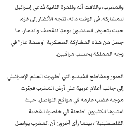
والمغرب،
واللافت
أنه
وللمرة
الثانية
تُدعى
إسرائيل
للمشاركة.
في
الوقت
ذاته،
تتجه
الأنظار
إلى
غزة،
حيث
يتعرض
المدنيون
يوميًا
للقصف
والدمار،
ما
جعل
من
هذه
المشاركة
العسكرية “
وصمة
عار”
في
وجه
المملكة
بحسب
مراقبين.
الصور
ومقاطع
الفيديو
التي
أظهرت
العلم
الإسرائيلي
إلى
جانب
أعلام
عربية
على
أرض
المغرب
فجّرت
موجة
غضب
عارمة
في
مواقع
التواصل،
حيث
اعتبرها
الكثيرون “
طعنة
في
خاصرة
القضية
الفلسطينية”،
بينما
رأى
آخرون
أن
المغرب
يواصل