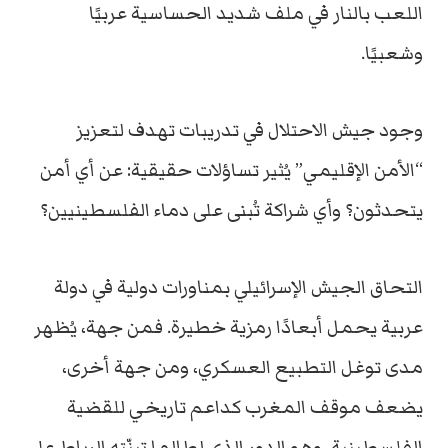
اللعب
بالنار
في
ملف
شديد
الحساسية
عربيًا
وشعبيًا.
وجود
جيش
الاحتلال
في
تدريبات
تهدف
لتعزيز
“
الأمن
الإقليمي”
يُثير
تساؤلات
حقيقية:
عن
أي
أمن
يتحدثون؟
وأي
شراكة
تُبنى
على
دماء
الفلسطينيين؟
التحاق
الجيش
الإسرائيلي
بمناورات
دولية
في
دولة
عربية
يحمل
أبعادًا
رمزية
خطيرة.
فمن
جهة،
يُظهر
مدى
توغل
التطبيع
العسكري،
ومن
جهة
أخرى،
يضعف
موقف
المغرب
كداعم
تاريخي
للقضية
الفلسطينية،
وهو
الدور
الذي
لطالما
تبنّته
الرباط
على