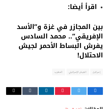
اقرأ أيضا:
بين المجازر في غزة و”الأسد
الإفريقي”.. محمد السادس
يفرش البساط الأحمر لجيش
الاحتلال!
إسرائيل
الجيش الإسرائيلي
المغرب
فيسبوك
تويتر
بينتيريست
لينكدإن
Tumblr
البريد
الإلكتروني