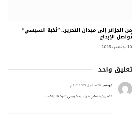
من الجزائر إلى ميدان التحرير.. “نُخبة السيسي”
تُواصل الإبداع
10 نوفمبر، 2025
تعليق واحد
ابوعمر
on
28 أبريل، 2025 2:01 م
التعيين ممضي من سيده وولي امره نتانياهو….