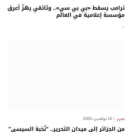
ترامب يسقط «بي بي سي».. وثائقي يهزّ أعرق
مؤسسة إعلامية في العالم
…
10 نوفمبر، 2025
تقارير
من الجزائر إلى ميدان التحرير.. “نُخبة السيسي”