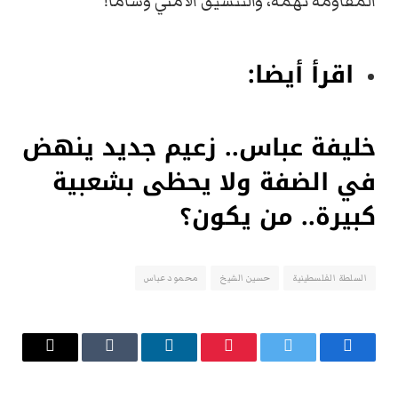
المقاومة تهمة، والتنسيق الأمني وسامًا!
اقرأ أيضا:
خليفة عباس.. زعيم جديد ينهض
في الضفة ولا يحظى بشعبية
كبيرة.. من يكون؟
السلطة الفلسطينية
حسين الشيخ
محمود عباس
فيسبوك
تويتر
بينتيريست
لينكدإن
Tumblr
البريد
الإلكتروني