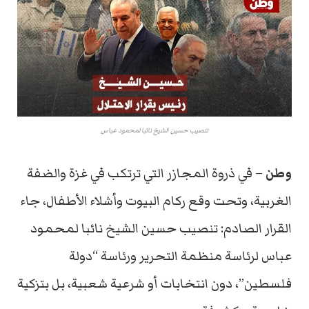
تنصيب حسين الشيخ نائبا لمحمود عباس
وطن
– في ذروة المجازر التي ترتكب في غزة والضفة
الغربية، وتحت وقع ركام البيوت وأشلاء الأطفال، جاء
القرار الصادم: تنصيب حسين الشيخ نائبا لمحمود
عباس لرئاسة منظمة التحرير ورئاسة “دولة
فلسطين”، دون انتخابات أو شرعية شعبية، بل بتزكية