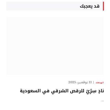
قد يعجبك
11 نوفمبر، 2025
الهدهد
نادٍ سِرِّيّ للرقص الشرقي في السعودية
…