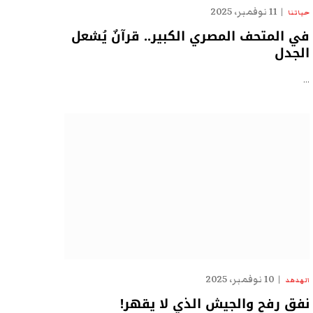
11 نوفمبر، 2025
حياتنا
في المتحف المصري الكبير.. قرآنٌ يُشعل
الجدل
…
10 نوفمبر، 2025
الهدهد
نفق رفح والجيش الذي لا يقهر!