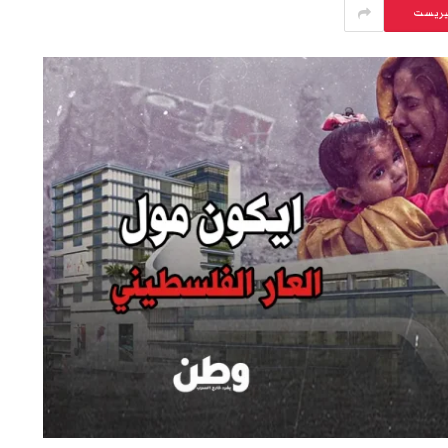
يريست