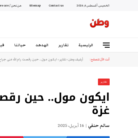
الخميس, أغسطس 6, 2026
Contact us
Sitemap
من نحن / Who we are
الرئيسية
تقارير
الهدهد
حياتنا
فيد
أنت الآن تتصفح:
أرشيف وطن
»
تقارير
»
ايكون مول.. حين رقصت رام الله على جراح
تقارير
ايكون مول.. حين رقصت
غزة
سالم حنفي
16 أبريل، 2025