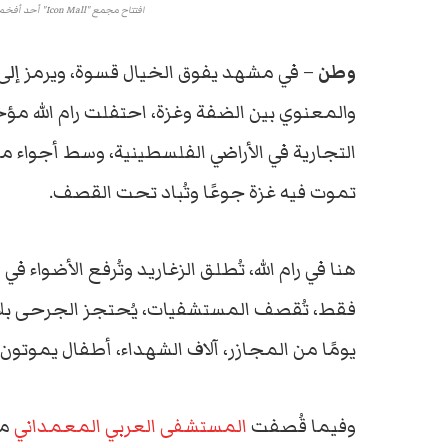
افتتاح مجمع "Icon Mall" أحد أفخم المراكز التجارية في رام الله بينما غزة تعاني الأمرين
وطن
– في مشهد يفوق الخيال قسوة، ويرمز إل
التجارية في الأراضي الفلسطينية، وسط أجواء
تموت فيه غزة جوعًا وتُباد تحت القصف.
هنا في رام الله، تُطلق الزغاريد وتُرفع الأضوا
يومًا من المجازر، آلاف الشهداء، أطفال يموتون 
وفيما قُصفت
المستشفى العربي المعمداني
مج