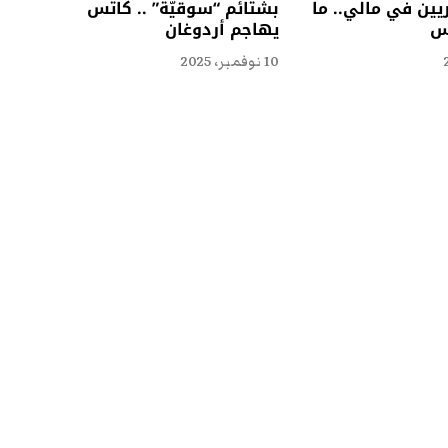
ين في مالي.. ما
بشتائم “سوقيّة” .. كاتس
يس
يهاجم أردوغان
10 نوفمبر، 2025