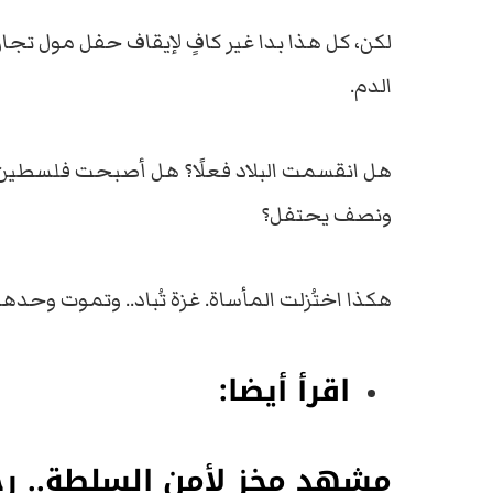
لكن، كل هذا بدا غير كافٍ لإيقاف حفل مول تجار
الدم.
هل انقسمت البلاد فعلًا؟ هل أصبحت فلسط
ونصف يحتفل؟
هكذا اختُزلت المأساة. غزة تُباد.. وتموت وحدها
اقرأ أيضا:
مشهد مخزٍ لأمن السلطة.. ر