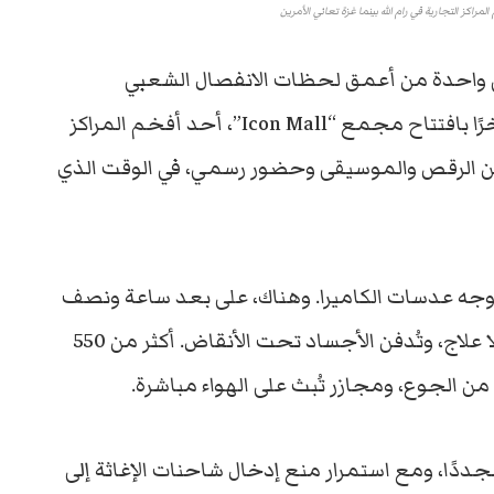
ى واحدة من أعمق لحظات الانفصال الشعبي
والمعنوي بين الضفة وغزة، احتفلت رام الله مؤخرًا بافتتاح مجمع “Icon Mall”، أحد أفخم المراكز
 من الرقص والموسيقى وحضور رسمي، في الوقت الذي
ء في وجه عدسات الكاميرا. وهناك، على بعد ساعة ونصف
فقط، تُقصف المستشفيات، يُحتجز الجرحى بلا علاج، وتُدفن الأجساد تحت الأنقاض. أكثر من 550
من الجوع، ومجازر تُبث على الهواء مباشرة.
ددًا، ومع استمرار منع إدخال شاحنات الإغاثة إلى