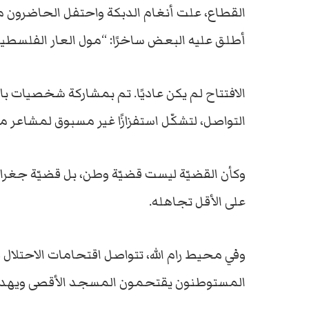
القطاع، علت أنغام الدبكة واحتفل الحاضرون م
أطلق عليه البعض ساخرًا: “مول العار الفلسطين
الافتتاح لم يكن عاديًا. تم بمشاركة شخصيات 
التواصل، لتشكّل استفزازًا غير مسبوق لمشاعر مل
وكأن القضيّة ليست قضيّة وطن، بل قضيّة جغراف
على الأقل تجاهله.
وفي محيط رام الله، تتواصل اقتحامات الاحتلال 
المستوطنون يقتحمون المسجد الأقصى ويهددون