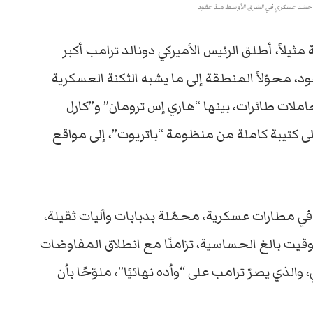
ية حشد عسكري في الشرق الأوسط منذ عقود
مثيلاً، أطلق الرئيس الأميركي دونالد ترامب أكبر
محوّلاً المنطقة إلى ما يشبه الثكنة العسكرية
ملات طائرات، بينها “هاري إس ترومان” و”كارل
جية، بالإضافة إلى كتيبة كاملة من منظومة “باتريوت”، إلى مواقع
 C-17 العملاقة حطّت في مطارات عسكرية، محمّلة بدبابات وآليات ثقيلة،
وقيت بالغ الحساسية، تزامنًا مع انطلاق المفاوضات
الذي يصرّ ترامب على “وأده نهائيًا”، ملوّحًا بأن