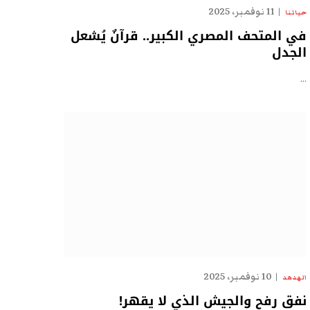
11 نوفمبر، 2025
حياتنا
في المتحف المصري الكبير.. قرآنٌ يُشعل
الجدل
…
10 نوفمبر، 2025
الهدهد
نفق رفح والجيش الذي لا يقهر!