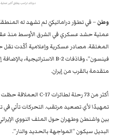
دونالد ترامب يطلق أكبر عمل
وطن
– في تطوّر دراماتيكيّ لم تشهد له المنطقة 
عملية حشد عسكري في الشرق الأوسط منذ عقود، 
المغلقة. مصادر عسكرية وإعلامية أكّدت نقل حا
فينسون”، وقاذفات B-2 الاستراتي
متقدمة بالقرب من إيران.
أكثر من 73 رحلة لطائرات
تمهيدًا لأي تصعيد مرتقب. التحركات تأتي في ت
بين واشنطن وطهران حول الملف النووي الإيراني، و
البديل سيكون “المواجهة بالحديد والنار”.