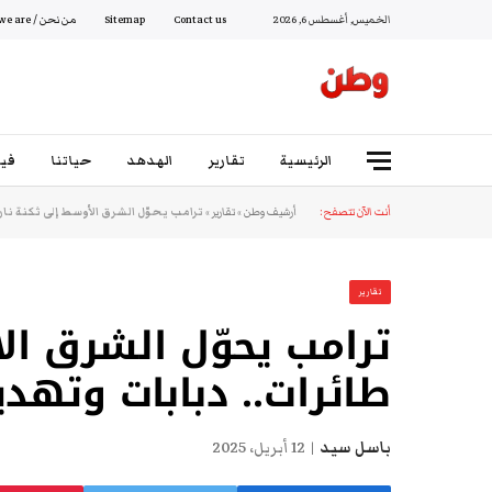
الخميس, أغسطس 6, 2026
Contact us
Sitemap
من نحن / Who we are
الرئيسية
تقارير
الهدهد
حياتنا
فيد
أنت الآن تتصفح:
أرشيف وطن
»
تقارير
»
ترامب يحوّل الشرق الأوسط إلى ثكنة نار
تقارير
ترامب يحوّل الشرق الأ
طائرات.. دبابات وتهد
باسل سيد
12 أبريل، 2025