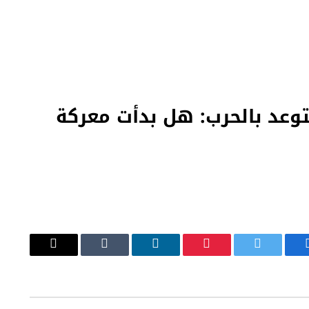
يتوعد بالحرب: هل بدأت معركة
يسبوك
تويتر
بينتيريست
لينكدإن
Tumblr
البريد
الإلكتروني