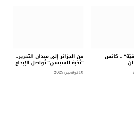
ّة” .. كاتس
من الجزائر إلى ميدان التحرير..
ان
“نُخبة السيسي” تُواصل الإبداع
10 نوفمبر، 2025