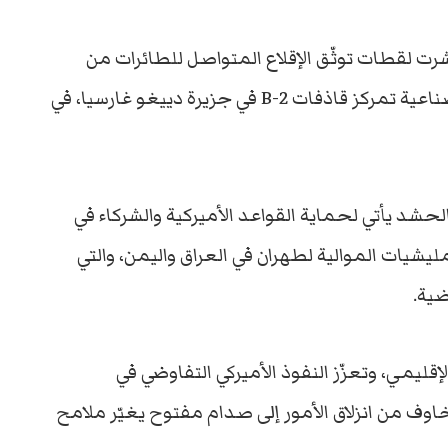
شرت لقطات توثّق الإقلاع المتواصل للطائرات من
حاملات الطائرات، فيما أظهرت صور الأقمار الصناعية تمركز قاذفات B-2 في جزيرة دييغو غارسيا، في
شد يأتي لحماية القواعد الأميركية والشركاء في
يشيات الموالية لطهران في العراق واليمن، والتي
ضية.
قليمي، وتعزّز النفوذ الأميركي التفاوضي في
مخاوف من انزلاق الأمور إلى صدام مفتوح يغيّر ملامح