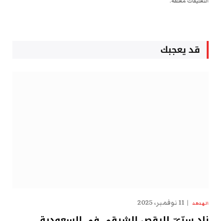
التعليقات مغلقة.
قد يعجبك
11 نوفمبر، 2025
الهدهد
نادٍ سِرِّيّ للرقص الشرقي في السعودية