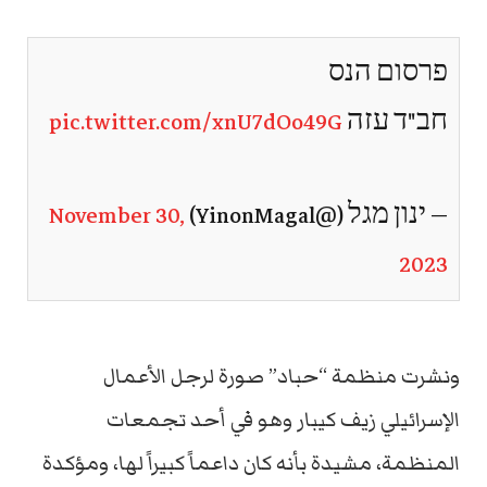
פרסום הנס
חב"ד עזה
pic.twitter.com/xnU7dOo49G
— ינון מגל (@YinonMagal)
November 30,
2023
ونشرت منظمة “حباد” صورة لرجل الأعمال
الإسرائيلي زيف كيبار وهو في أحد تجمعات
المنظمة، مشيدة بأنه كان داعماً كبيراً لها، ومؤكدة