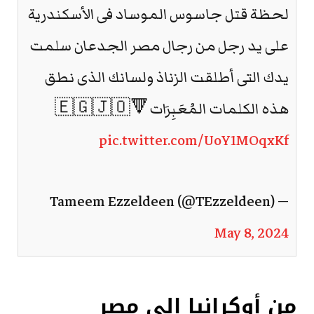
لحظة قتل جاسوس الموساد فى الأسكندرية
على يد رجل من رجال مصر الجدعان سلمت
يدك التى أطلقت الزناذ ولسانك الذى نطق
هذه الكلمات المُعَبِرَات🔻🇪🇬🇯🇴
pic.twitter.com/UoY1MOqxKf
— Tameem Ezzeldeen (@TEzzeldeen)
May 8, 2024
من أوكرانيا إلى مصر