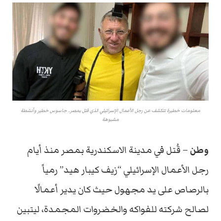
معلومات خطيرة تتكشف عن رجل الأعمال الإسرائيلي الذي قتل بمصر.. جاسوس خطير وأنشطة
مشبوهة
وطن
– قُتل في مدينة الاسكندرية بمصر منذ أيام
رجل الأعمال الإسرائيلي “زيف كيبار هيد” رمياً
بالرصاص على يد مجهول حيث كان يدير أعمالًا
لصالح شركته للفواكه والخضروات المجمدة، ليتبين