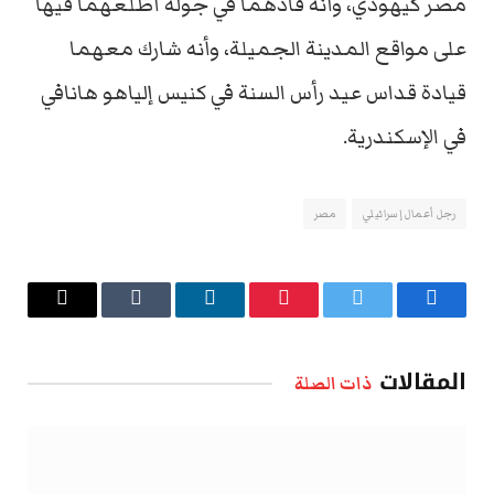
مصر كيهودي، وأنه قادهما في جولة أطلعهما فيها
على مواقع المدينة الجميلة، وأنه شارك معهما
قيادة قداس عيد رأس السنة في كنيس إلياهو هانافي
في الإسكندرية.
رجل أعمال إسرائيلي
مصر
فيسبوك
تويتر
بينتيريست
لينكدإن
Tumblr
البريد
الإلكتروني
المقالات
ذات الصلة