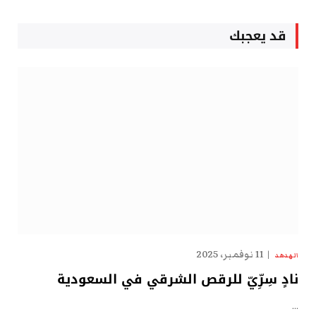
قد يعجبك
11 نوفمبر، 2025
الهدهد
نادٍ سِرِّيّ للرقص الشرقي في السعودية
…