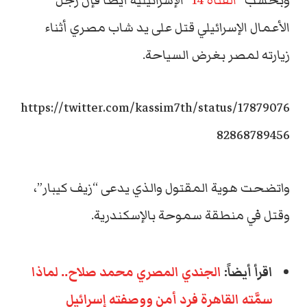
وبحسب “
القناة 14
” الإسرائيلية أيضا فإن رجل
الأعمال الإسرائيلي قتل على يد شاب مصري أثناء
زيارته لمصر بغرض السياحة.
https://twitter.com/kassim7th/status/17879076
82868789456
واتضحت هوية المقتول والذي يدعى “زيف كيبار”،
وقتل في منطقة سموحة بالإسكندرية.
اقرأ أيضاً:
الجندي المصري محمد صلاح.. لماذا
سمَّته القاهرة فرد أمن ووصفته إسرائيل