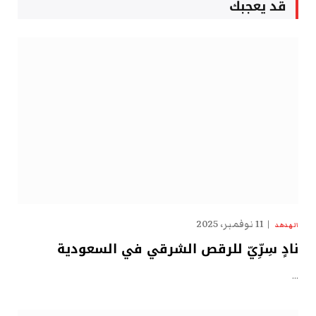
قد يعجبك
11 نوفمبر، 2025
الهدهد
نادٍ سِرِّيّ للرقص الشرقي في السعودية
…