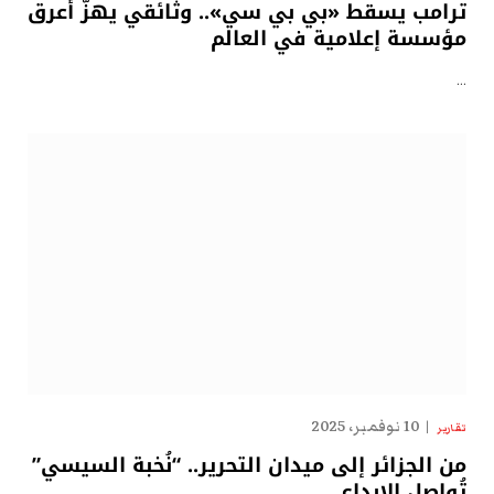
ترامب يسقط «بي بي سي».. وثائقي يهزّ أعرق
مؤسسة إعلامية في العالم
…
10 نوفمبر، 2025
تقارير
من الجزائر إلى ميدان التحرير.. “نُخبة السيسي”
تُواصل الإبداع