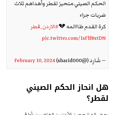
الحكم الصيني متحيز لقطر وأهداهم ثلاث
ضربات جزاء
كرة القدم ظااالمه 💔
#الاردن_قطر
pic.twitter.com/1sFlf8xtDN
— شَارِد (@sharid000)
February 10, 2024
هل انحاز الحكم الصيني
لقطر؟
بعض المشجعين الأردنيين الغاضبين رأوا في