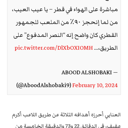
مباشرة على الهواء في قطر – يا عيب العيب،
من لما إنحجز ٩٠٪ من الملعب للجمهور
القطري كان واضح إنه “النصر المدفوع” على
الطريق،…
pic.twitter.com/DlXbOXIOMH
— ABOOD ALSHOBAKI
(@AboodAlshobaki9)
February 10, 2024
العنابي أحرزه أهدافه الثلاثة عن طريق اللاعب أكرم
عفيف، في الدقائق 22 و73 والدقيقة الخامسة من