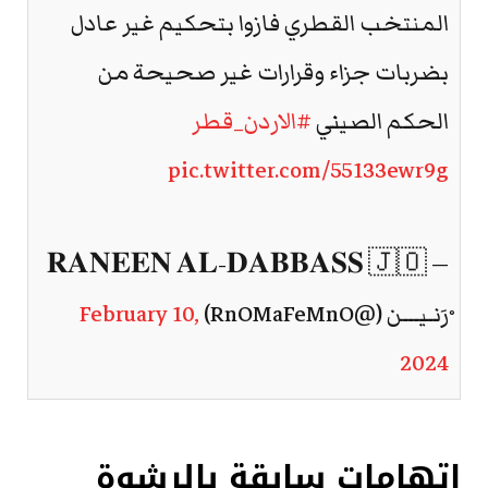
المنتخب القطري فازوا بتحكيم غير عادل
بضربات جزاء وقرارات غير صحيحة من
الحكم الصيني
#الاردن_قطر
pic.twitter.com/55133ewr9g
— 𝐑𝐀𝐍𝐄𝐄𝐍 𝐀𝐋-𝐃𝐀𝐁𝐁𝐀𝐒𝐒 🇯🇴
ْرَنـيـــن (@RnOMaFeMnO)
February 10,
2024
اتهامات سابقة بالرشوة