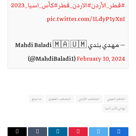
#قطر_الأردن
#الاردن_قطر
#كأس_اسيا_2023
pic.twitter.com/1LdyP1yXnI
— مهدي بلدي Mahdi Baladi 🇲🇦 🇺🇲
(@MahdiBaladi1)
February 10, 2024
الحكم الصيني
المنتخب الأردني
المنتخب القطري
ما نينغ
نهائي كأس آسيا