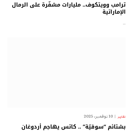
ترامب وويتكوف.. مليارات مشفّرة على الرمال
الإماراتية
…
10 نوفمبر، 2025
تقارير
بشتائم “سوقيّة” .. كاتس يهاجم أردوغان