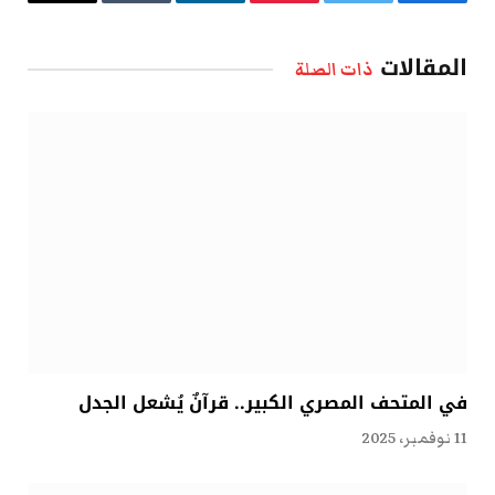
فيسبوك
تويتر
بينتيريست
لينكدإن
Tumblr
البريد
الإلكتروني
المقالات
ذات الصلة
في المتحف المصري الكبير.. قرآنٌ يُشعل الجدل
11 نوفمبر، 2025