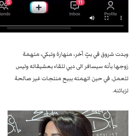
وبدت شروق في بثٍ آخر، منهارة وتبكي، متهمة
زوجها بأنه سيسافر الى دبي للقاء بعشيقاته وليس
للعمل. في حين اتهمته ببيع منتجات غير صالحة
لزبائنه.