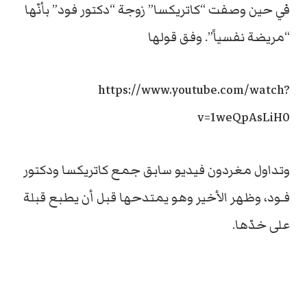
في حين وصفت “كاتريكسا” زوجة “دكتور فود” بأنّها
“مريضة نفسياً”. وفق قولها
https://www.youtube.com/watch?
v=1weQpAsLiH0
وتداول مغردون فيديو سابق جمع كاتريكسا ودكتور
فـود، وظهر الأخير وهو يمتدحها قبل أن يطبع قبلة
على خدّها.