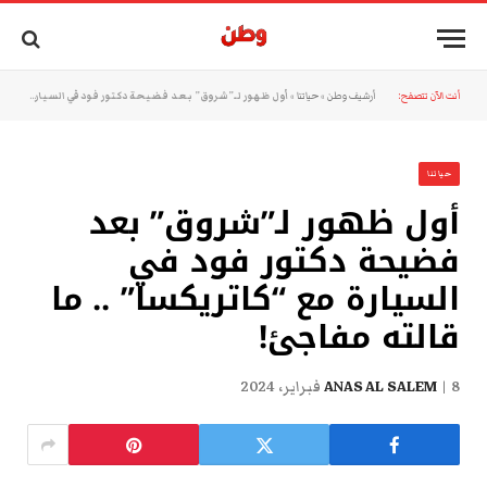
أنت الآن تتصفح:
أرشيف وطن
»
حياتنا
»
أول ظهور لـ”شروق” بعد فضيحة دكتور فود في السيارة مع “كاتريكسا” .. ما قالته مفاجئ!
حياتنا
أول ظهور لـ”شروق” بعد
فضيحة دكتور فود في
السيارة مع “كاتريكسا” .. ما
قالته مفاجئ!
8 فبراير، 2024
ANAS AL SALEM