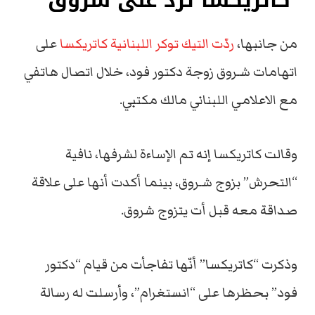
كاتريكسا ترد على شروق
من جانبها،
ردّت التيك توكر اللبنانية كاتريكسا
على
اتهامات شـروق زوجة دكتور فود، خلال اتصال هاتفي
مع الاعلامي اللبناني مالك مكتبي.
وقالت كاتريكسا إنه تم الإساءة لشرفها، نافية
“التحرش” بزوج شـروق، بينما أكدت أنها على علاقة
صداقة معه قبل أت يتزوج شروق.
وذكرت “كاتريكسا” أنّها تفاجأت من قيام “دكتور
فود” بحظرها على “انستغرام”، وأرسلت له رسالة