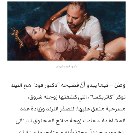
دكتور فود وشروق
وطن
– فيما يبدو أنّ فضيحة “دكتور فود” مع التيك
توكر “كاتريكسا”، التي كشفتها زوجته شروق،
مسرحية متفق عليها؛ لتصدّر الترند وزيادة عدد
المشاهدات، عادت زوجة صانع المحتوى اللبناني
للظهور مجدداً، معتذرةً له ولمتابعيها عن الذي