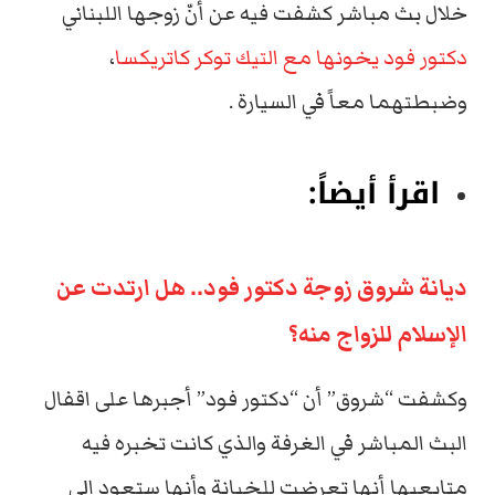
خلال بث مباشر كشفت فيه عن أنّ زوجها اللبناني
دكتور فود يخونها مع التيك توكر كاتريكسا
،
وضبطتهما معاً في السيارة .
اقرأ أيضاً:
ديانة شروق زوجة دكتور فود.. هل ارتدت عن
الإسلام للزواج منه؟
وكشفت “شروق” أن “دكتور فود” أجبرها على اقفال
البث المباشر في الغرفة والذي كانت تخبره فيه
متابعيها أنها تعرضت للخيانة وأنها ستعود الى