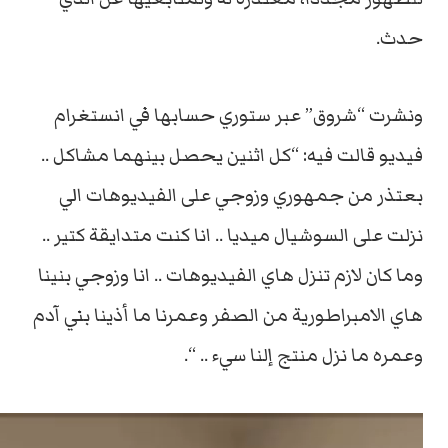
حدث.
ونشرت “شروق” عبر ستوري حسابها في انستغرام
فيديو قالت فيه: “كل اثنين يحصل بينهما مشاكل ..
بعتذر من جمهوري وزوجي على الفيديوهات الي
نزلت على السوشيال ميديا .. انا كنت متدايقة كتير ..
وما كان لازم تنزل هاي الفيديوهات .. انا وزوجي بنينا
هاي الامبراطورية من الصفر وعمرنا ما أذينا بني آدم
وعمره ما نزل منتج إلنا سيء .. “.