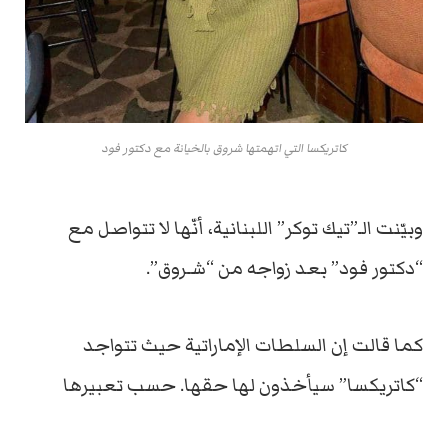
كاتريكسا التي اتهمتها شروق بالخيانة مع دكتور فود
وبيّنت الـ”تيك توكر” اللبنانية، أنّها لا تتواصل مع
“دكتور فود” بعد زواجه من “شـروق”.
كما قالت إن السلطات الإماراتية حيث تتواجد
“كاتريكسا” سيأخذون لها حقها. حسب تعبيرها