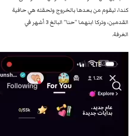
كندا، ليقوم من بعدها بالخروج ولحقته هي حافية
القدمين، وتركا ابنهما “حنا” البالغ 3 أشهر في
الغرفة.