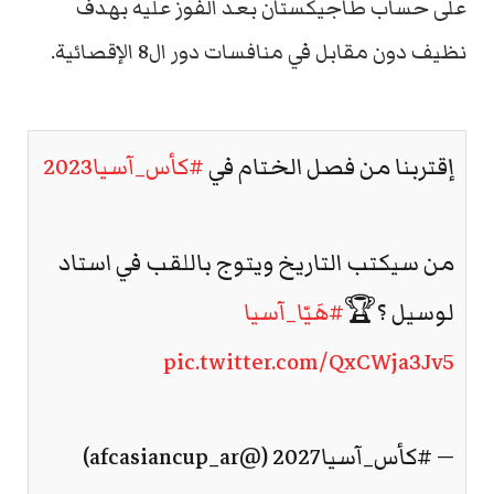
على حساب طاجيكستان بعد الفوز عليه بهدف
نظيف دون مقابل في منافسات دور ال8 الإقصائية.
إقتربنا من فصل الختام في
#كأس_آسيا2023
من سيكتب التاريخ ويتوج باللقب في استاد
لوسيل ؟🏆
#هَيّا_آسيا
pic.twitter.com/QxCWja3Jv5
— #كأس_آسيا2027 (@afcasiancup_ar)