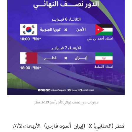
مباريات دور نصف نهائي كأس آسيا 2023 قطر
قطر (العنابي) X (إيران أسود فارس) الأربعاء، 7/2،