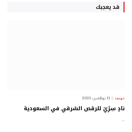
قد يعجبك
11 نوفمبر، 2025
الهدهد
نادٍ سِرِّيّ للرقص الشرقي في السعودية
…