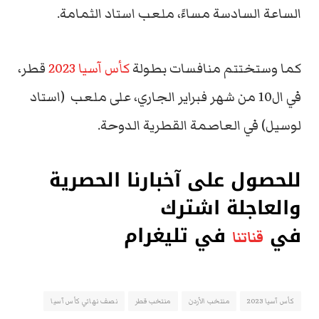
الساعة السادسة مساءً، ملعب استاد الثمامة.
كما وستختتم منافسات بطولة
كأس آسيا 2023
قطر،
في ال10 من شهر فبراير الجاري، على ملعب (استاد
لوسيل) في العاصمة القطرية الدوحة.
للحصول على آخبارنا الحصرية
والعاجلة اشترك
في
في تليغرام
قناتنا
كأس آسيا 2023
منتخب الأردن
منتخب قطر
نصف نهائي كأس آسيا