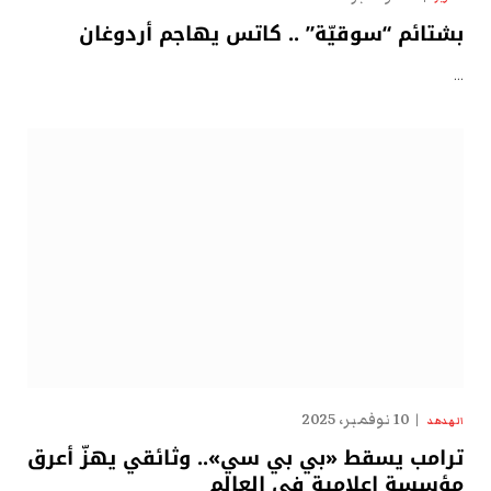
بشتائم “سوقيّة” .. كاتس يهاجم أردوغان
…
10 نوفمبر، 2025
الهدهد
ترامب يسقط «بي بي سي».. وثائقي يهزّ أعرق
مؤسسة إعلامية في العالم