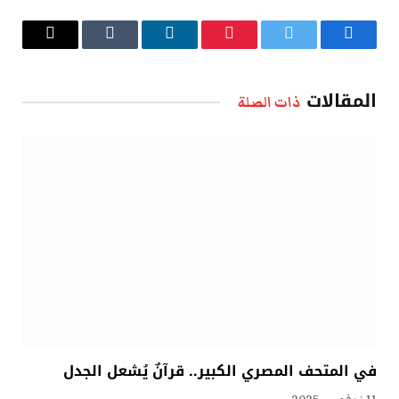
فيسبوك
تويتر
بينتيريست
لينكدإن
Tumblr
البريد
الإلكتروني
المقالات
ذات الصلة
في المتحف المصري الكبير.. قرآنٌ يُشعل الجدل