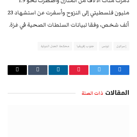
دمرت مئات الآلاف من المنازل واضطرت نحو 1.9
مليون فلسطيني إلى النزوح وأسفرت عن استشهاد 23
ألف شخص، وفقا لبيانات السلطات الصحية في غزة.
إسرائيل
تونس
جنوب إفريقيا
محكمة العدل الدولية
فيسبوك
تويتر
بينتيريست
لينكدإن
Tumblr
البريد
الإلكتروني
المقالات
ذات الصلة