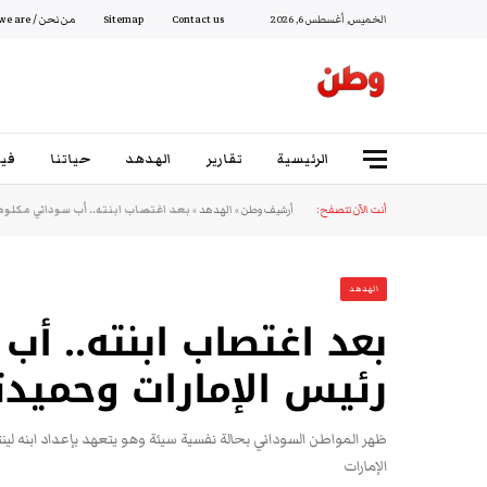
الخميس, أغسطس 6, 2026
Contact us
Sitemap
من نحن / Who we are
الرئيسية
تقارير
الهدهد
حياتنا
فيد
أنت الآن تتصفح:
أرشيف وطن
»
الهدهد
»
بعد اغتصاب ابنته.. أب سوداني مكلوم 
الهدهد
بعد اغتصاب ابنته.. أ
رئيس الإمارات وحميدتي
ظهر المواطن السوداني بحالة نفسية سيئة وهو يتعهد بإعداد ابنه لي
الإمارات