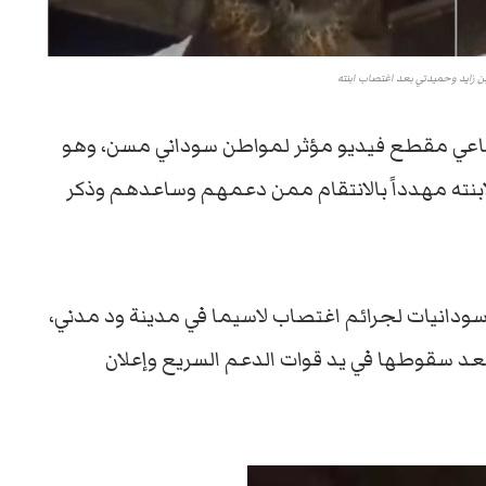
 زايد وحميدتي بعد اغتصاب ابنته
ماعي مقطع فيديو مؤثر لمواطن سوداني مسن، وهو
نته مهدداً بالانتقام ممن دعمهم وساعدهم وذكر
سودانيات لجرائم اغتصاب لاسيما في مدينة ود مدني،
 بعد سقوطها في يد قوات الدعم السريع وإعلان