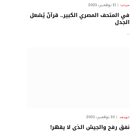
11 نوفمبر، 2025
حياتنا
في المتحف المصري الكبير.. قرآنٌ يُشعل
الجدل
…
10 نوفمبر، 2025
الهدهد
نفق رفح والجيش الذي لا يقهر!