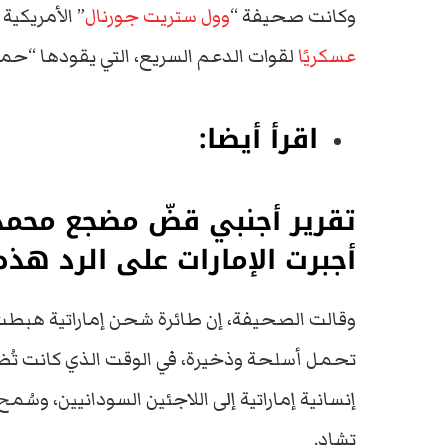
وكانت صحيفة “
وول ستريت جورنال
” الأمريكية
عسكريًا
لقوات الدعم السريع، التي يقودها “حمي
اقرأ أيضا:
تقرير أجنبي قضّ مضجع محمد 
أجبرت الإمارات على الرد هذه
وقالت الصحيفة، إن طائرة شحن إماراتية هبطت ف
تحمل أسلحة وذخيرة، في الوقت الذي كانت تُظ
إنسانية إماراتية إلى اللاجئين السودانيين، وس
تشاد.