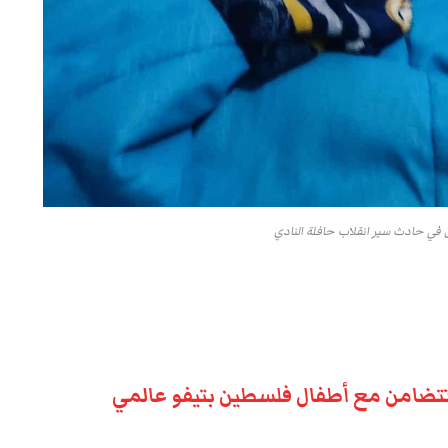
 في حادث سير انقلاب حافلة النادي
تتضامن مع أطفال فلسطين بتيفو عالمي