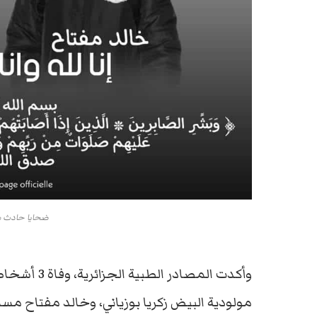
ضحايا حادث سي
وأكدت المصا
مولودية البيض زكريا بوزياني، وخالد مفتاح مس