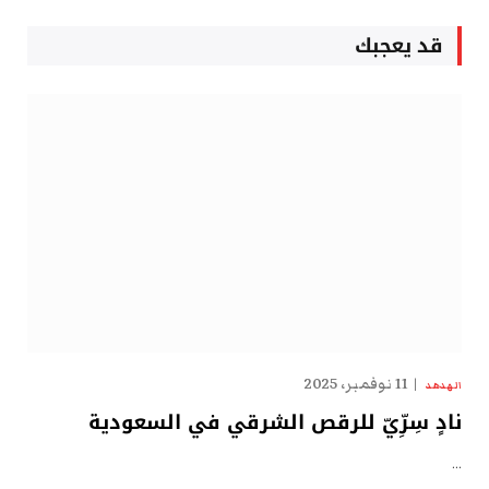
قد يعجبك
11 نوفمبر، 2025
الهدهد
نادٍ سِرِّيّ للرقص الشرقي في السعودية
…